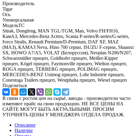
Производитель
Tigar
Ось
Универсальная
МодельТС
Sitrak, Dongfeng, MAN TGL/TGM, Man, Volvo FH/FH16,
КамАЗ, Mercedes-Benz Actros, Scania P-series/R-series/G-series,
Iveco Stralis, Renault Premium/D-Premium, DAF XF, MAZ
(МАЗ), КАМАЗ Neva, Hino 700 серии, ISUZU F-серии, Shaanxi
SX, HOWO A7/A5, VOLAT (Белоруссия), Neoplan N206/N207,
Schwarzmüller прицеп, Goldhofer прицеп, Meiller-Kipper
прицеп, Kögel прицеп, Faymonville прицеп, Wielton прицеп,
ROGA прицеп, TERBERG прицеп, POLIMAG прицеп,
MERCEDES-BENZ Unimog прицеп, Lohr Industrie прицеп,
Conestoga Trailers прицеп, Westphalia прицеп, Wiesel прицеп
Поделиться
В связи с ростом цен на сырьё, заводы - производители часто
изменяют прайс на свою продукцию. НЕ ВСЕ ЦЕНЫ НА
САЙТЕ МОГУТ БЫТЬ АКТУАЛЬНЫМИ. ПРОСИМ
УТОЧНЯТЬ ЦЕНЫ У МЕНЕДЖЕРА ОТДЕЛА ПРОДАЖ.
Описание
Наличие
Отзывы