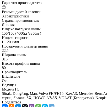
Гарантия производителя
Рекомендуют
0 человек
Характеристики
Страна производитель
Япония
Индекс нагрузки шины
156/150 (4000кг/3350кг)
Индекс скорости
L 120 км/ч
Посадочный диаметр шины
22.5
Ширина шины
315
Высота профиля шины
80
Производитель
Bridgestone
Ось
Ведущая
МодельТС
Sitrak, Dongfeng, Man, Volvo FH/FH16, КамАЗ, Mercedes-Benz Act
серии, Shaanxi SX, HOWO A7/A5, VOLAT (Белоруссия), Neopl
Поделиться