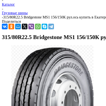
-
Каталог
-
Грузовые шины
-
315/80R22.5 Bridgestone MS1 156/150К рул.ось купить в Екате
Поделиться
315/80R22.5 Bridgestone MS1 156/150К р