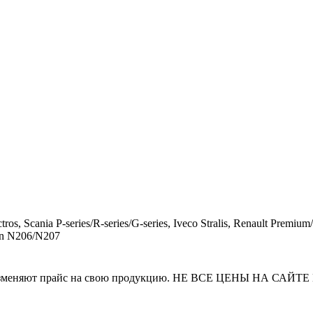
ros, Scania P-series/R-series/G-series, Iveco Stralis, Renault 
an N206/N207
и часто изменяют прайс на свою продукцию. НЕ ВСЕ ЦЕНЫ 