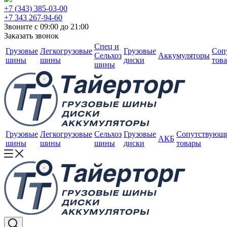
+7 (343) 385-03-00
+7 343 267-94-60
Звоните с 09:00 до 21:00
Заказать звонок
Спец и
Грузовые
Легкогрузовые
Грузовые
Соп
Сельхоз
Аккумуляторы
шины
шины
диски
тов
шины
Грузовые
Легкогрузовые
Сельхоз
Грузовые
Сопутствующ
АКБ
шины
шины
шины
диски
товары