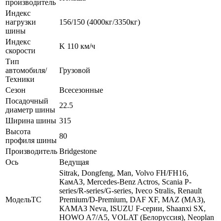
производитель
Индекс
нагрузки
156/150 (4000кг/3350кг)
шины
Индекс
K 110 км/ч
скорости
Тип
автомобиля/
Грузовой
Техники
Сезон
Всесезонные
Посадочный
22.5
диаметр шины
Ширина шины
315
Высота
80
профиля шины
Производитель
Bridgestone
Ось
Ведущая
Sitrak, Dongfeng, Man, Volvo FH/FH16,
КамАЗ, Mercedes-Benz Actros, Scania P-
series/R-series/G-series, Iveco Stralis, Renault
МодельТС
Premium/D-Premium, DAF XF, MAZ (МАЗ),
КАМАЗ Neva, ISUZU F-серии, Shaanxi SX,
HOWO A7/A5, VOLAT (Белоруссия), Neoplan