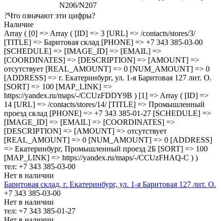
N206/N207
?
Что означают эти цифры?
Наличие
Array ( [0] => Array ( [ID] => 3 [URL] => /contacts/stores/3/
[TITLE] => Баритовая склад [PHONE] => +7 343 385-03-00
[SCHEDULE] => [IMAGE_ID] => [EMAIL] =>
[COORDINATES] => [DESCRIPTION] => [AMOUNT] =>
отсутствует [REAL_AMOUNT] => 0 [NUM_AMOUNT] => 0
[ADDRESS] => г. Екатеринбург, ул. 1-я Баритовая 127 лит. О.
[SORT] => 100 [MAP_LINK] =>
https://yandex.ru/maps/-/CCUzFDDY9B ) [1] => Array ( [ID] =>
14 [URL] => /contacts/stores/14/ [TITLE] => Промышленный
проезд cклад [PHONE] => +7 343 385-01-27 [SCHEDULE] =>
[IMAGE_ID] => [EMAIL] => [COORDINATES] =>
[DESCRIPTION] => [AMOUNT] => отсутствует
[REAL_AMOUNT] => 0 [NUM_AMOUNT] => 0 [ADDRESS]
=> Екатеринбург, Промышленный проезд 2Б [SORT] => 100
[MAP_LINK] => https://yandex.ru/maps/-/CCUzFHAQ-C ) )
тел: +7 343 385-03-00
Нет в наличии
Баритовая склад, г. Екатеринбург, ул. 1-я Баритовая 127 лит. О.
+7 343 385-03-00
Нет в наличии
тел: +7 343 385-01-27
Нет в наличии