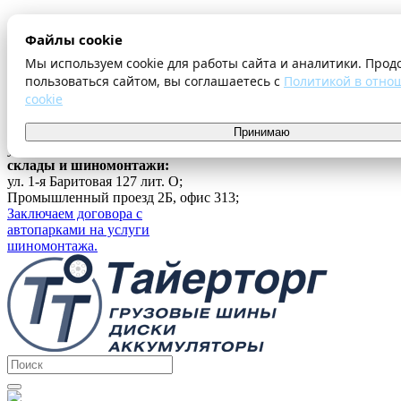
О компании
Файлы cookie
Оплата и доставка
Акции
Мы используем cookie для работы сайта и аналитики. Прод
Шиномонтаж
пользоваться сайтом, вы соглашаетесь с
Политикой в отно
Контакты
cookie
...
г. Екатеринбург
Принимаю
ул. Ферганская 16, офис 209;
склады и шиномонтажи:
ул. 1-я Баритовая 127 лит. О;
Промышленный проезд 2Б, офис 313;
Заключаем договора с
автопарками на услуги
шиномонтажа.