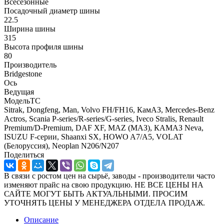
Всесезонные
Посадочный диаметр шины
22.5
Ширина шины
315
Высота профиля шины
80
Производитель
Bridgestone
Ось
Ведущая
МодельТС
Sitrak, Dongfeng, Man, Volvo FH/FH16, КамАЗ, Mercedes-Benz
Actros, Scania P-series/R-series/G-series, Iveco Stralis, Renault
Premium/D-Premium, DAF XF, MAZ (МАЗ), КАМАЗ Neva,
ISUZU F-серии, Shaanxi SX, HOWO A7/A5, VOLAT
(Белоруссия), Neoplan N206/N207
Поделиться
В связи с ростом цен на сырьё, заводы - производители часто
изменяют прайс на свою продукцию. НЕ ВСЕ ЦЕНЫ НА
САЙТЕ МОГУТ БЫТЬ АКТУАЛЬНЫМИ. ПРОСИМ
УТОЧНЯТЬ ЦЕНЫ У МЕНЕДЖЕРА ОТДЕЛА ПРОДАЖ.
Описание