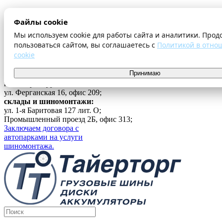
О компании
Файлы cookie
Оплата и доставка
Акции
Мы используем cookie для работы сайта и аналитики. Прод
Шиномонтаж
пользоваться сайтом, вы соглашаетесь с
Политикой в отно
Контакты
cookie
...
Принимаю
Войти
г. Екатеринбург
ул. Ферганская 16, офис 209;
склады и шиномонтажи:
ул. 1-я Баритовая 127 лит. О;
Промышленный проезд 2Б, офис 313;
Заключаем договора с
автопарками на услуги
шиномонтажа.