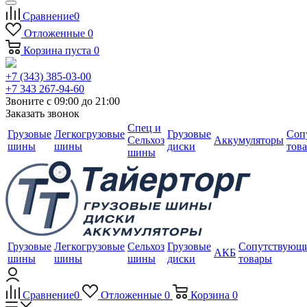
Сравнение
0
Отложенные
0
Корзина
пуста
0
+7 (343) 385-03-00
+7 343 267-94-60
Звоните с 09:00 до 21:00
Заказать звонок
Спец и
Грузовые
Легкогрузовые
Грузовые
Соп
Сельхоз
Аккумуляторы
шины
шины
диски
тов
шины
Грузовые
Легкогрузовые
Сельхоз
Грузовые
Сопутствующ
АКБ
шины
шины
шины
диски
товары
Сравнение
0
Отложенные
0
Корзина
0