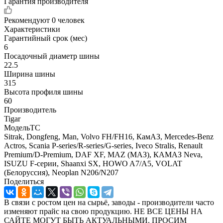
Гарантия производителя
Рекомендуют
0 человек
Характеристики
Гарантийный срок (мес)
6
Посадочный диаметр шины
22.5
Ширина шины
315
Высота профиля шины
60
Производитель
Tigar
МодельТС
Sitrak, Dongfeng, Man, Volvo FH/FH16, КамАЗ, Mercedes-Benz
Actros, Scania P-series/R-series/G-series, Iveco Stralis, Renault
Premium/D-Premium, DAF XF, MAZ (МАЗ), КАМАЗ Neva,
ISUZU F-серии, Shaanxi SX, HOWO A7/A5, VOLAT
(Белоруссия), Neoplan N206/N207
Поделиться
В связи с ростом цен на сырьё, заводы - производители часто
изменяют прайс на свою продукцию. НЕ ВСЕ ЦЕНЫ НА
САЙТЕ МОГУТ БЫТЬ АКТУАЛЬНЫМИ. ПРОСИМ