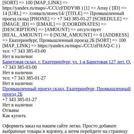
[SORT] => 100 [MAP_LINK] =>
https://yandex.ru/maps/-/CCUzFDDY9B ) [1] => Array ( [ID] =>
14 [URL] => /contacts/stores/14/ [TITLE] => Промышленный
проезд cклад [PHONE] => +7 343 385-01-27 [SCHEDULE] =>
[IMAGE_ID] => [EMAIL] => [COORDINATES] =>
[DESCRIPTION] => [AMOUNT] => отсутствует
[REAL_AMOUNT] => 0 [NUM_AMOUNT] => 0 [ADDRESS]
=> Екатеринбург, Промышленный проезд 2Б [SORT] => 100
[MAP_LINK] => https://yandex.ru/maps/-/CCUzFHAQ-C ) )
тел: +7 343 385-03-00
Нет в наличии
Баритовая склад, г. Екатеринбург, ул. 1-я Баритовая 127 лит. О.
+7 343 385-03-00
Нет в наличии
тел: +7 343 385-01-27
Нет в наличии
Промышленный проезд cклад, Екатеринбург, Промышленный
проезд 2Б
+7 343 385-01-27
Нет в наличии
Отзывы
Как купить
Оформить заказ на нашем сайте легко. Просто добавьте
выбранные товары в корзину, а затем перейдите на страницу