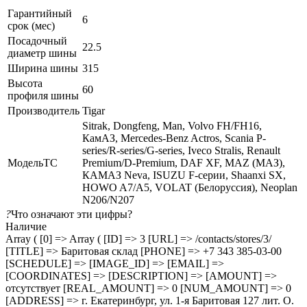
Гарантийный
6
срок (мес)
Посадочный
22.5
диаметр шины
Ширина шины
315
Высота
60
профиля шины
Производитель
Tigar
Sitrak, Dongfeng, Man, Volvo FH/FH16,
КамАЗ, Mercedes-Benz Actros, Scania P-
series/R-series/G-series, Iveco Stralis, Renault
МодельТС
Premium/D-Premium, DAF XF, MAZ (МАЗ),
КАМАЗ Neva, ISUZU F-серии, Shaanxi SX,
HOWO A7/A5, VOLAT (Белоруссия), Neoplan
N206/N207
?
Что означают эти цифры?
Наличие
Array ( [0] => Array ( [ID] => 3 [URL] => /contacts/stores/3/
[TITLE] => Баритовая склад [PHONE] => +7 343 385-03-00
[SCHEDULE] => [IMAGE_ID] => [EMAIL] =>
[COORDINATES] => [DESCRIPTION] => [AMOUNT] =>
отсутствует [REAL_AMOUNT] => 0 [NUM_AMOUNT] => 0
[ADDRESS] => г. Екатеринбург, ул. 1-я Баритовая 127 лит. О.