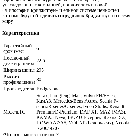
унаследованные компанией, воплотились в новой
«Философии Бриджстоун» и единой системе ценностей,
которые будут объединять сотрудников Бриджстоун по всему
миру.
Характеристики
Гарантийный
6
срок (мес)
Посадочный
22.5
диаметр шины
Ширина шины
295
Высота
80
профиля шины
Производитель
Bridgestone
Sitrak, Dongfeng, Man, Volvo FH/FH16,
КамАЗ, Mercedes-Benz Actros, Scania P-
series/R-series/G-series, Iveco Stralis, Renault
МодельТС
Premium/D-Premium, DAF XF, MAZ (МАЗ),
КАМАЗ Neva, ISUZU F-серии, Shaanxi SX,
HOWO A7/A5, VOLAT (Белоруссия), Neoplan
N206/N207
?
Что означают эти цифры?