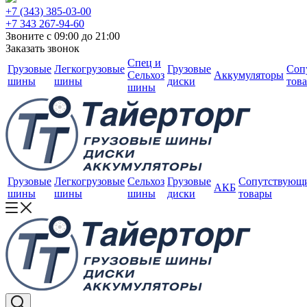
+7 (343) 385-03-00
+7 343 267-94-60
Звоните с 09:00 до 21:00
Заказать звонок
Спец и
Грузовые
Легкогрузовые
Грузовые
Соп
Сельхоз
Аккумуляторы
шины
шины
диски
тов
шины
Грузовые
Легкогрузовые
Сельхоз
Грузовые
Сопутствующ
АКБ
шины
шины
шины
диски
товары