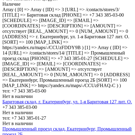
Наличие
Array ( [0] => Array ( [ID] => 3 [URL] => /contacts/stores/3/
[TITLE] => Баритовая склад [PHONE] => +7 343 385-03-00
[SCHEDULE] => [IMAGE_ID] => [EMAIL] =>
[COORDINATES] => [DESCRIPTION] => [AMOUNT] =>
отсутствует [REAL_AMOUNT] => 0 [NUM_AMOUNT] => 0
[ADDRESS] => г. Екатеринбург, ул. 1-я Баритовая 127 лит. О.
[SORT] => 100 [MAP_LINK] =>
https://yandex.ru/maps/-/CCUzFDDY9B ) [1] => Array ( [ID] =>
14 [URL] => /contacts/stores/14/ [TITLE] => Промышленный
проезд cклад [PHONE] => +7 343 385-01-27 [SCHEDULE] =>
[IMAGE_ID] => [EMAIL] => [COORDINATES] =>
[DESCRIPTION] => [AMOUNT] => отсутствует
[REAL_AMOUNT] => 0 [NUM_AMOUNT] => 0 [ADDRESS]
=> Екатеринбург, Промышленный проезд 2Б [SORT] => 100
[MAP_LINK] => https://yandex.ru/maps/-/CCUzFHAQ-C ) )
тел: +7 343 385-03-00
Нет в наличии
Баритовая склад, г. Екатеринбург, ул. 1-я Баритовая 127 лит. О.
+7 343 385-03-00
Нет в наличии
тел: +7 343 385-01-27
Нет в наличии
Промышленный проезд cклад, Екатеринбург, Промышленный
проезд 2Б