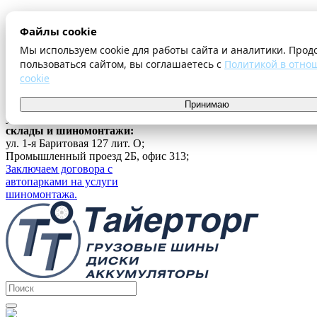
О компании
Файлы cookie
Оплата и доставка
Акции
Мы используем cookie для работы сайта и аналитики. Прод
Шиномонтаж
пользоваться сайтом, вы соглашаетесь с
Политикой в отно
Контакты
cookie
...
г. Екатеринбург
Принимаю
ул. Ферганская 16, офис 209;
склады и шиномонтажи:
ул. 1-я Баритовая 127 лит. О;
Промышленный проезд 2Б, офис 313;
Заключаем договора с
автопарками на услуги
шиномонтажа.