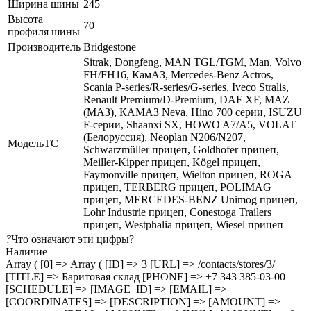
Ширина шины
245
Высота
70
профиля шины
Производитель
Bridgestone
Sitrak, Dongfeng, MAN TGL/TGM, Man, Volvo
FH/FH16, КамАЗ, Mercedes-Benz Actros,
Scania P-series/R-series/G-series, Iveco Stralis,
Renault Premium/D-Premium, DAF XF, MAZ
(МАЗ), КАМАЗ Neva, Hino 700 серии, ISUZU
F-серии, Shaanxi SX, HOWO A7/A5, VOLAT
(Белоруссия), Neoplan N206/N207,
МодельТС
Schwarzmüller прицеп, Goldhofer прицеп,
Meiller-Kipper прицеп, Kögel прицеп,
Faymonville прицеп, Wielton прицеп, ROGA
прицеп, TERBERG прицеп, POLIMAG
прицеп, MERCEDES-BENZ Unimog прицеп,
Lohr Industrie прицеп, Conestoga Trailers
прицеп, Westphalia прицеп, Wiesel прицеп
?
Что означают эти цифры?
Наличие
Array ( [0] => Array ( [ID] => 3 [URL] => /contacts/stores/3/
[TITLE] => Баритовая склад [PHONE] => +7 343 385-03-00
[SCHEDULE] => [IMAGE_ID] => [EMAIL] =>
[COORDINATES] => [DESCRIPTION] => [AMOUNT] =>