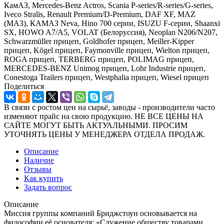
КамАЗ, Mercedes-Benz Actros, Scania P-series/R-series/G-series,
Iveco Stralis, Renault Premium/D-Premium, DAF XF, MAZ
(МАЗ), КАМАЗ Neva, Hino 700 серии, ISUZU F-серии, Shaanxi
SX, HOWO A7/A5, VOLAT (Белоруссия), Neoplan N206/N207,
Schwarzmüller прицеп, Goldhofer прицеп, Meiller-Kipper
прицеп, Kögel прицеп, Faymonville прицеп, Wielton прицеп,
ROGA прицеп, TERBERG прицеп, POLIMAG прицеп,
MERCEDES-BENZ Unimog прицеп, Lohr Industrie прицеп,
Conestoga Trailers прицеп, Westphalia прицеп, Wiesel прицеп
Поделиться
В связи с ростом цен на сырьё, заводы - производители часто
изменяют прайс на свою продукцию. НЕ ВСЕ ЦЕНЫ НА
САЙТЕ МОГУТ БЫТЬ АКТУАЛЬНЫМИ. ПРОСИМ
УТОЧНЯТЬ ЦЕНЫ У МЕНЕДЖЕРА ОТДЕЛА ПРОДАЖ.
Описание
Наличие
Отзывы
Как купить
Задать вопрос
Описание
Миссия группы компаний Бриджстоун основывается на
философии её основателя: «Служение обществу товарами