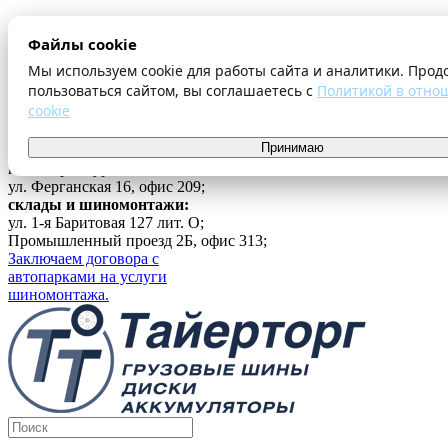
О компании
Файлы cookie
Оплата и доставка
Акции
Мы используем cookie для работы сайта и аналитики. Прод
Шиномонтаж
пользоваться сайтом, вы соглашаетесь с
Политикой в отно
Контакты
cookie
...
Принимаю
Войти
г. Екатеринбург
ул. Ферганская 16, офис 209;
склады и шиномонтажи:
ул. 1-я Баритовая 127 лит. О;
Промышленный проезд 2Б, офис 313;
Заключаем договора с
автопарками на услуги
шиномонтажа.