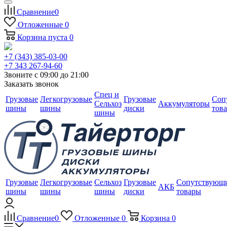
Сравнение
0
Отложенные
0
Корзина
пуста
0
+7 (343) 385-03-00
+7 343 267-94-60
Звоните с 09:00 до 21:00
Заказать звонок
Спец и
Грузовые
Легкогрузовые
Грузовые
Соп
Сельхоз
Аккумуляторы
шины
шины
диски
тов
шины
Грузовые
Легкогрузовые
Сельхоз
Грузовые
Сопутствующ
АКБ
шины
шины
шины
диски
товары
Сравнение
0
Отложенные
0
Корзина
0