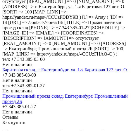
отсутствует [REAL_AMOUNT] => 0 [NUM_AMOUNT] => 0
[ADDRESS] => г. Екатеринбург, ул. 1-я Баритовая 127 лит. О.
[SORT] => 100 [MAP_LINK] =>
https://yandex.ru/maps/-/CCUzFDDY9B ) [1] => Array ( [ID] =>
14 [URL] => /contacts/stores/14/ [TITLE] => Промышленный
проезд cклад [PHONE] => +7 343 385-01-27 [SCHEDULE] =>
[IMAGE_ID] => [EMAIL] => [COORDINATES] =>
[DESCRIPTION] => [AMOUNT] => отсутствует
[REAL_AMOUNT] => 0 [NUM_AMOUNT] => 0 [ADDRESS]
=> Екатеринбург, Промышленный проезд 2Б [SORT] => 100
[MAP_LINK] => https://yandex.ru/maps/-/CCUzFHAQ-C ) )
тел: +7 343 385-03-00
Нет в наличии
Баритовая склад, г. Екатеринбург, ул. 1-я Баритовая 127 лит. О.
+7 343 385-03-00
Нет в наличии
тел: +7 343 385-01-27
Нет в наличии
Промышленный проезд cклад, Екатеринбург, Промышленный
проезд 2Б
+7 343 385-01-27
Нет в наличии
Отзывы
Как купить