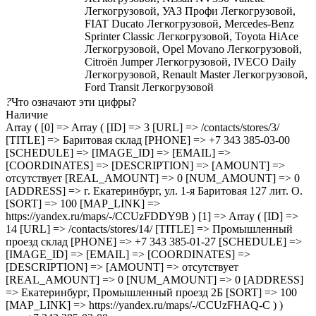
Легкогрузовой, УАЗ Профи Легкогрузовой,
FIAT Ducato Легкогрузовой, Mercedes-Benz
Sprinter Classic Легкогрузовой, Toyota HiAce
Легкогрузовой, Opel Movano Легкогрузовой,
Citroën Jumper Легкогрузовой, IVECO Daily
Легкогрузовой, Renault Master Легкогрузовой,
Ford Transit Легкогрузовой
?
Что означают эти цифры?
Наличие
Array ( [0] => Array ( [ID] => 3 [URL] => /contacts/stores/3/
[TITLE] => Баритовая склад [PHONE] => +7 343 385-03-00
[SCHEDULE] => [IMAGE_ID] => [EMAIL] =>
[COORDINATES] => [DESCRIPTION] => [AMOUNT] =>
отсутствует [REAL_AMOUNT] => 0 [NUM_AMOUNT] => 0
[ADDRESS] => г. Екатеринбург, ул. 1-я Баритовая 127 лит. О.
[SORT] => 100 [MAP_LINK] =>
https://yandex.ru/maps/-/CCUzFDDY9B ) [1] => Array ( [ID] =>
14 [URL] => /contacts/stores/14/ [TITLE] => Промышленный
проезд cклад [PHONE] => +7 343 385-01-27 [SCHEDULE] =>
[IMAGE_ID] => [EMAIL] => [COORDINATES] =>
[DESCRIPTION] => [AMOUNT] => отсутствует
[REAL_AMOUNT] => 0 [NUM_AMOUNT] => 0 [ADDRESS]
=> Екатеринбург, Промышленный проезд 2Б [SORT] => 100
[MAP_LINK] => https://yandex.ru/maps/-/CCUzFHAQ-C ) )