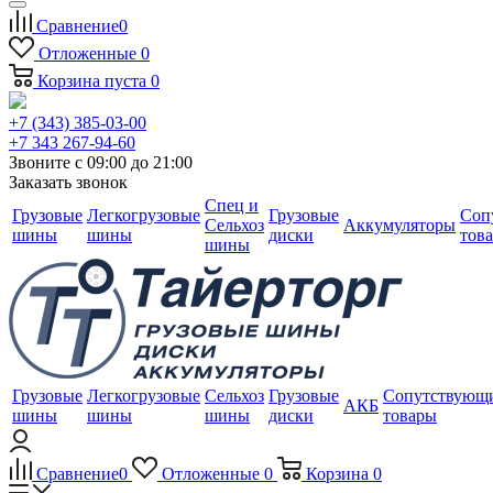
Сравнение
0
Отложенные
0
Корзина
пуста
0
+7 (343) 385-03-00
+7 343 267-94-60
Звоните с 09:00 до 21:00
Заказать звонок
Спец и
Грузовые
Легкогрузовые
Грузовые
Соп
Сельхоз
Аккумуляторы
шины
шины
диски
тов
шины
Грузовые
Легкогрузовые
Сельхоз
Грузовые
Сопутствующ
АКБ
шины
шины
шины
диски
товары
Сравнение
0
Отложенные
0
Корзина
0