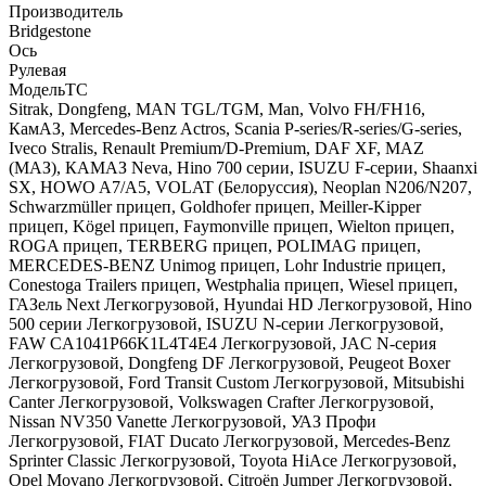
Производитель
Bridgestone
Ось
Рулевая
МодельТС
Sitrak, Dongfeng, MAN TGL/TGM, Man, Volvo FH/FH16,
КамАЗ, Mercedes-Benz Actros, Scania P-series/R-series/G-series,
Iveco Stralis, Renault Premium/D-Premium, DAF XF, MAZ
(МАЗ), КАМАЗ Neva, Hino 700 серии, ISUZU F-серии, Shaanxi
SX, HOWO A7/A5, VOLAT (Белоруссия), Neoplan N206/N207,
Schwarzmüller прицеп, Goldhofer прицеп, Meiller-Kipper
прицеп, Kögel прицеп, Faymonville прицеп, Wielton прицеп,
ROGA прицеп, TERBERG прицеп, POLIMAG прицеп,
MERCEDES-BENZ Unimog прицеп, Lohr Industrie прицеп,
Conestoga Trailers прицеп, Westphalia прицеп, Wiesel прицеп,
ГАЗель Next Легкогрузовой, Hyundai HD Легкогрузовой, Hino
500 серии Легкогрузовой, ISUZU N-серии Легкогрузовой,
FAW CA1041P66K1L4T4E4 Легкогрузовой, JAC N-серия
Легкогрузовой, Dongfeng DF Легкогрузовой, Peugeot Boxer
Легкогрузовой, Ford Transit Custom Легкогрузовой, Mitsubishi
Canter Легкогрузовой, Volkswagen Crafter Легкогрузовой,
Nissan NV350 Vanette Легкогрузовой, УАЗ Профи
Легкогрузовой, FIAT Ducato Легкогрузовой, Mercedes-Benz
Sprinter Classic Легкогрузовой, Toyota HiAce Легкогрузовой,
Opel Movano Легкогрузовой, Citroën Jumper Легкогрузовой,