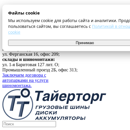
О компании
Файлы cookie
Оплата и доставка
Акции
Мы используем cookie для работы сайта и аналитики. Прод
Шиномонтаж
пользоваться сайтом, вы соглашаетесь с
Политикой в отно
Контакты
cookie
...
Принимаю
Войти
г. Екатеринбург
ул. Ферганская 16, офис 209;
склады и шиномонтажи:
ул. 1-я Баритовая 127 лит. О;
Промышленный проезд 2Б, офис 313;
Заключаем договора с
автопарками на услуги
шиномонтажа.