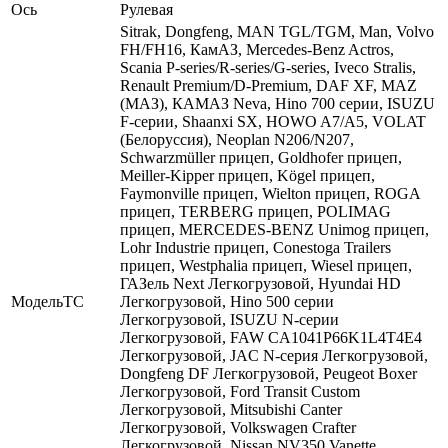
Ось
Рулевая
Sitrak, Dongfeng, MAN TGL/TGM, Man, Volvo
FH/FH16, КамАЗ, Mercedes-Benz Actros,
Scania P-series/R-series/G-series, Iveco Stralis,
Renault Premium/D-Premium, DAF XF, MAZ
(МАЗ), КАМАЗ Neva, Hino 700 серии, ISUZU
F-серии, Shaanxi SX, HOWO A7/A5, VOLAT
(Белоруссия), Neoplan N206/N207,
Schwarzmüller прицеп, Goldhofer прицеп,
Meiller-Kipper прицеп, Kögel прицеп,
Faymonville прицеп, Wielton прицеп, ROGA
прицеп, TERBERG прицеп, POLIMAG
прицеп, MERCEDES-BENZ Unimog прицеп,
Lohr Industrie прицеп, Conestoga Trailers
прицеп, Westphalia прицеп, Wiesel прицеп,
ГАЗель Next Легкогрузовой, Hyundai HD
МодельТС
Легкогрузовой, Hino 500 серии
Легкогрузовой, ISUZU N-серии
Легкогрузовой, FAW CA1041P66K1L4T4E4
Легкогрузовой, JAC N-серия Легкогрузовой,
Dongfeng DF Легкогрузовой, Peugeot Boxer
Легкогрузовой, Ford Transit Custom
Легкогрузовой, Mitsubishi Canter
Легкогрузовой, Volkswagen Crafter
Легкогрузовой, Nissan NV350 Vanette