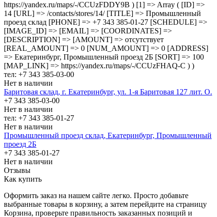
https://yandex.ru/maps/-/CCUzFDDY9B ) [1] => Array ( [ID] =>
14 [URL] => /contacts/stores/14/ [TITLE] => Промышленный
проезд cклад [PHONE] => +7 343 385-01-27 [SCHEDULE] =>
[IMAGE_ID] => [EMAIL] => [COORDINATES] =>
[DESCRIPTION] => [AMOUNT] => отсутствует
[REAL_AMOUNT] => 0 [NUM_AMOUNT] => 0 [ADDRESS]
=> Екатеринбург, Промышленный проезд 2Б [SORT] => 100
[MAP_LINK] => https://yandex.ru/maps/-/CCUzFHAQ-C ) )
тел: +7 343 385-03-00
Нет в наличии
Баритовая склад, г. Екатеринбург, ул. 1-я Баритовая 127 лит. О.
+7 343 385-03-00
Нет в наличии
тел: +7 343 385-01-27
Нет в наличии
Промышленный проезд cклад, Екатеринбург, Промышленный
проезд 2Б
+7 343 385-01-27
Нет в наличии
Отзывы
Как купить
Оформить заказ на нашем сайте легко. Просто добавьте
выбранные товары в корзину, а затем перейдите на страницу
Корзина, проверьте правильность заказанных позиций и