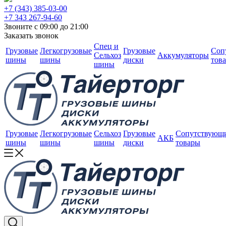
+7 (343) 385-03-00
+7 343 267-94-60
Звоните с 09:00 до 21:00
Заказать звонок
Спец и
Грузовые
Легкогрузовые
Грузовые
Соп
Сельхоз
Аккумуляторы
шины
шины
диски
тов
шины
Грузовые
Легкогрузовые
Сельхоз
Грузовые
Сопутствующ
АКБ
шины
шины
шины
диски
товары