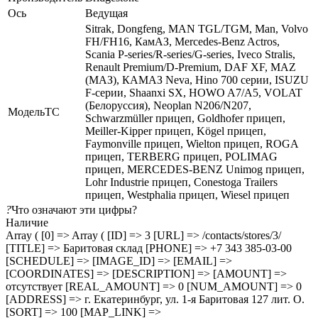
Ось
Ведущая
Sitrak, Dongfeng, MAN TGL/TGM, Man, Volvo
FH/FH16, КамАЗ, Mercedes-Benz Actros,
Scania P-series/R-series/G-series, Iveco Stralis,
Renault Premium/D-Premium, DAF XF, MAZ
(МАЗ), КАМАЗ Neva, Hino 700 серии, ISUZU
F-серии, Shaanxi SX, HOWO A7/A5, VOLAT
(Белоруссия), Neoplan N206/N207,
МодельТС
Schwarzmüller прицеп, Goldhofer прицеп,
Meiller-Kipper прицеп, Kögel прицеп,
Faymonville прицеп, Wielton прицеп, ROGA
прицеп, TERBERG прицеп, POLIMAG
прицеп, MERCEDES-BENZ Unimog прицеп,
Lohr Industrie прицеп, Conestoga Trailers
прицеп, Westphalia прицеп, Wiesel прицеп
?
Что означают эти цифры?
Наличие
Array ( [0] => Array ( [ID] => 3 [URL] => /contacts/stores/3/
[TITLE] => Баритовая склад [PHONE] => +7 343 385-03-00
[SCHEDULE] => [IMAGE_ID] => [EMAIL] =>
[COORDINATES] => [DESCRIPTION] => [AMOUNT] =>
отсутствует [REAL_AMOUNT] => 0 [NUM_AMOUNT] => 0
[ADDRESS] => г. Екатеринбург, ул. 1-я Баритовая 127 лит. О.
[SORT] => 100 [MAP_LINK] =>