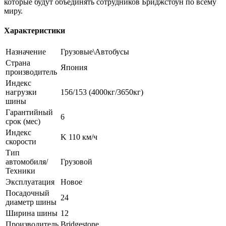
которые будут объединять сотрудников Бриджстоун по всему
миру.
Характеристики
Назначение
Грузовые\Автобусы
Страна
Япония
производитель
Индекс
нагрузки
156/153 (4000кг/3650кг)
шины
Гарантийный
6
срок (мес)
Индекс
K 110 км/ч
скорости
Тип
автомобиля/
Грузовой
Техники
Эксплуатация
Новое
Посадочный
24
диаметр шины
Ширина шины
12
Производитель
Bridgestone