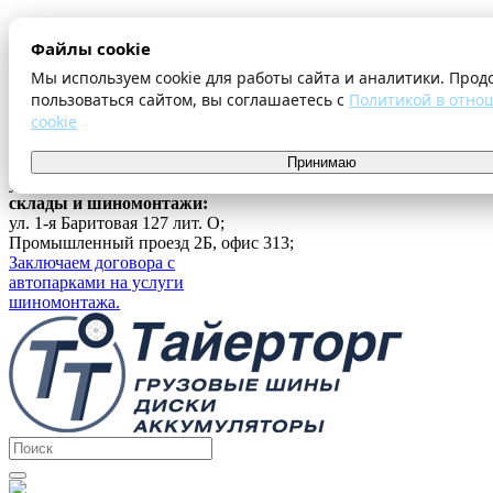
О компании
Файлы cookie
Оплата и доставка
Акции
Мы используем cookie для работы сайта и аналитики. Прод
Шиномонтаж
пользоваться сайтом, вы соглашаетесь с
Политикой в отно
Контакты
cookie
...
г. Екатеринбург
Принимаю
ул. Ферганская 16, офис 209;
склады и шиномонтажи:
ул. 1-я Баритовая 127 лит. О;
Промышленный проезд 2Б, офис 313;
Заключаем договора с
автопарками на услуги
шиномонтажа.