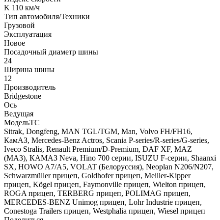
K 110 км/ч
Тип автомобиля/Техники
Грузовой
Эксплуатация
Новое
Посадочный диаметр шины
24
Ширина шины
12
Производитель
Bridgestone
Ось
Ведущая
МодельТС
Sitrak, Dongfeng, MAN TGL/TGM, Man, Volvo FH/FH16,
КамАЗ, Mercedes-Benz Actros, Scania P-series/R-series/G-series,
Iveco Stralis, Renault Premium/D-Premium, DAF XF, MAZ
(МАЗ), КАМАЗ Neva, Hino 700 серии, ISUZU F-серии, Shaanxi
SX, HOWO A7/A5, VOLAT (Белоруссия), Neoplan N206/N207,
Schwarzmüller прицеп, Goldhofer прицеп, Meiller-Kipper
прицеп, Kögel прицеп, Faymonville прицеп, Wielton прицеп,
ROGA прицеп, TERBERG прицеп, POLIMAG прицеп,
MERCEDES-BENZ Unimog прицеп, Lohr Industrie прицеп,
Conestoga Trailers прицеп, Westphalia прицеп, Wiesel прицеп
Поделиться