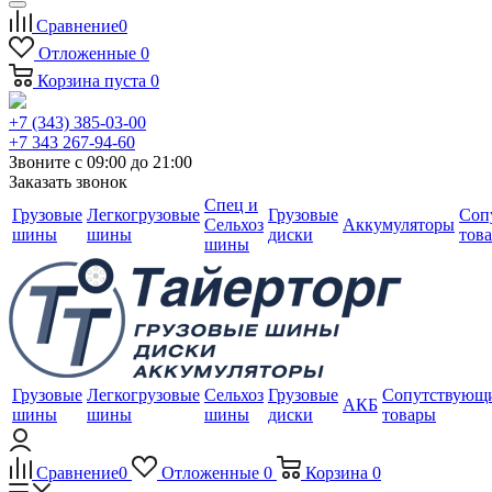
Сравнение
0
Отложенные
0
Корзина
пуста
0
+7 (343) 385-03-00
+7 343 267-94-60
Звоните с 09:00 до 21:00
Заказать звонок
Спец и
Грузовые
Легкогрузовые
Грузовые
Соп
Сельхоз
Аккумуляторы
шины
шины
диски
тов
шины
Грузовые
Легкогрузовые
Сельхоз
Грузовые
Сопутствующ
АКБ
шины
шины
шины
диски
товары
Сравнение
0
Отложенные
0
Корзина
0