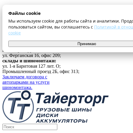
О компании
Файлы cookie
Оплата и доставка
Акции
Мы используем cookie для работы сайта и аналитики. Прод
Шиномонтаж
пользоваться сайтом, вы соглашаетесь с
Политикой в отно
Контакты
cookie
...
Принимаю
Войти
г. Екатеринбург
ул. Ферганская 16, офис 209;
склады и шиномонтажи:
ул. 1-я Баритовая 127 лит. О;
Промышленный проезд 2Б, офис 313;
Заключаем договора с
автопарками на услуги
шиномонтажа.