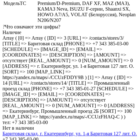
МодельТС
Premium/D-Premium, DAF XF, MAZ (МАЗ),
КАМАЗ Neva, ISUZU F-серии, Shaanxi SX,
HOWO A7/A5, VOLAT (Белоруссия), Neoplan
N206/N207
?
Что означают эти цифры?
Наличие
Array ( [0] => Array ( [ID] => 3 [URL] => /contacts/stores/3/
[TITLE] => Баритовая склад [PHONE] => +7 343 385-03-00
[SCHEDULE] => [IMAGE_ID] => [EMAIL] =>
[COORDINATES] => [DESCRIPTION] => [AMOUNT] =>
отсутствует [REAL_AMOUNT] => 0 [NUM_AMOUNT] => 0
[ADDRESS] => г. Екатеринбург, ул. 1-я Баритовая 127 лит. О.
[SORT] => 100 [MAP_LINK] =>
https://yandex.ru/maps/-/CCUzFDDY9B ) [1] => Array ( [ID] =>
14 [URL] => /contacts/stores/14/ [TITLE] => Промышленный
проезд cклад [PHONE] => +7 343 385-01-27 [SCHEDULE] =>
[IMAGE_ID] => [EMAIL] => [COORDINATES] =>
[DESCRIPTION] => [AMOUNT] => отсутствует
[REAL_AMOUNT] => 0 [NUM_AMOUNT] => 0 [ADDRESS]
=> Екатеринбург, Промышленный проезд 2Б [SORT] => 100
[MAP_LINK] => https://yandex.ru/maps/-/CCUzFHAQ-C ) )
тел: +7 343 385-03-00
Нет в наличии
Баритовая склад, г. Екатеринбург, ул. 1-я Баритовая 127 лит. О.
+7 343 385-03-00