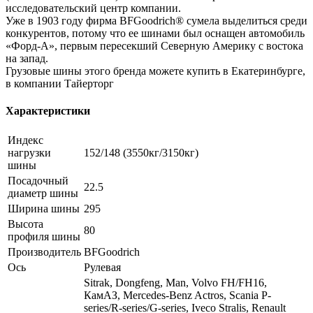
исследовательский центр компании.
Уже в 1903 году фирма BFGoodrich® сумела выделиться среди
конкурентов, потому что ее шинами был оснащен автомобиль
«Форд-А», первым пересекший Северную Америку с востока
на запад.
Грузовые шины этого бренда можете купить в Екатеринбурге,
в компании Тайерторг
Характеристики
Индекс
нагрузки
152/148 (3550кг/3150кг)
шины
Посадочный
22.5
диаметр шины
Ширина шины
295
Высота
80
профиля шины
Производитель
BFGoodrich
Ось
Рулевая
Sitrak, Dongfeng, Man, Volvo FH/FH16,
КамАЗ, Mercedes-Benz Actros, Scania P-
series/R-series/G-series, Iveco Stralis, Renault