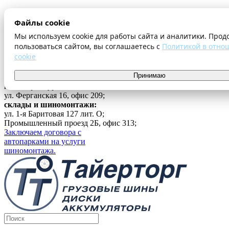
О компании
Файлы cookie
Оплата и доставка
Акции
Мы используем cookie для работы сайта и аналитики. Прод
Шиномонтаж
пользоваться сайтом, вы соглашаетесь с
Политикой в отно
Контакты
cookie
...
Принимаю
Войти
г. Екатеринбург
ул. Ферганская 16, офис 209;
склады и шиномонтажи:
ул. 1-я Баритовая 127 лит. О;
Промышленный проезд 2Б, офис 313;
Заключаем договора с
автопарками на услуги
шиномонтажа.