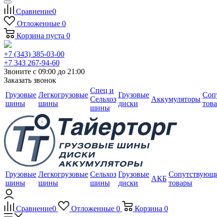
Сравнение
0
Отложенные
0
Корзина
пуста
0
+7 (343) 385-03-00
+7 343 267-94-60
Звоните с 09:00 до 21:00
Заказать звонок
Спец и
Грузовые
Легкогрузовые
Грузовые
Соп
Сельхоз
Аккумуляторы
шины
шины
диски
тов
шины
Грузовые
Легкогрузовые
Сельхоз
Грузовые
Сопутствующ
АКБ
шины
шины
шины
диски
товары
Сравнение
0
Отложенные
0
Корзина
0