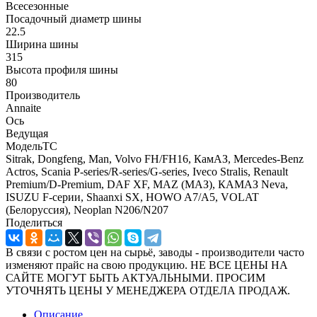
Всесезонные
Посадочный диаметр шины
22.5
Ширина шины
315
Высота профиля шины
80
Производитель
Annaite
Ось
Ведущая
МодельТС
Sitrak, Dongfeng, Man, Volvo FH/FH16, КамАЗ, Mercedes-Benz
Actros, Scania P-series/R-series/G-series, Iveco Stralis, Renault
Premium/D-Premium, DAF XF, MAZ (МАЗ), КАМАЗ Neva,
ISUZU F-серии, Shaanxi SX, HOWO A7/A5, VOLAT
(Белоруссия), Neoplan N206/N207
Поделиться
В связи с ростом цен на сырьё, заводы - производители часто
изменяют прайс на свою продукцию. НЕ ВСЕ ЦЕНЫ НА
САЙТЕ МОГУТ БЫТЬ АКТУАЛЬНЫМИ. ПРОСИМ
УТОЧНЯТЬ ЦЕНЫ У МЕНЕДЖЕРА ОТДЕЛА ПРОДАЖ.
Описание