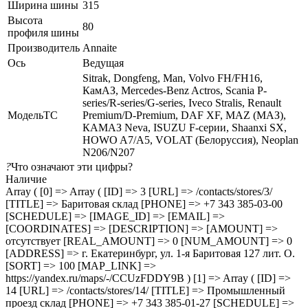
Ширина шины
315
Высота
80
профиля шины
Производитель
Annaite
Ось
Ведущая
Sitrak, Dongfeng, Man, Volvo FH/FH16,
КамАЗ, Mercedes-Benz Actros, Scania P-
series/R-series/G-series, Iveco Stralis, Renault
МодельТС
Premium/D-Premium, DAF XF, MAZ (МАЗ),
КАМАЗ Neva, ISUZU F-серии, Shaanxi SX,
HOWO A7/A5, VOLAT (Белоруссия), Neoplan
N206/N207
?
Что означают эти цифры?
Наличие
Array ( [0] => Array ( [ID] => 3 [URL] => /contacts/stores/3/
[TITLE] => Баритовая склад [PHONE] => +7 343 385-03-00
[SCHEDULE] => [IMAGE_ID] => [EMAIL] =>
[COORDINATES] => [DESCRIPTION] => [AMOUNT] =>
отсутствует [REAL_AMOUNT] => 0 [NUM_AMOUNT] => 0
[ADDRESS] => г. Екатеринбург, ул. 1-я Баритовая 127 лит. О.
[SORT] => 100 [MAP_LINK] =>
https://yandex.ru/maps/-/CCUzFDDY9B ) [1] => Array ( [ID] =>
14 [URL] => /contacts/stores/14/ [TITLE] => Промышленный
проезд cклад [PHONE] => +7 343 385-01-27 [SCHEDULE] =>