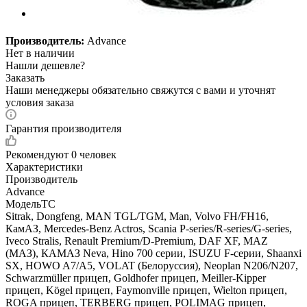
Производитель:
Advance
Нет в наличии
Нашли дешевле?
Заказать
Наши менеджеры обязательно свяжутся с вами и уточнят
условия заказа
Гарантия производителя
Рекомендуют
0 человек
Характеристики
Производитель
Advance
МодельТС
Sitrak, Dongfeng, MAN TGL/TGM, Man, Volvo FH/FH16,
КамАЗ, Mercedes-Benz Actros, Scania P-series/R-series/G-series,
Iveco Stralis, Renault Premium/D-Premium, DAF XF, MAZ
(МАЗ), КАМАЗ Neva, Hino 700 серии, ISUZU F-серии, Shaanxi
SX, HOWO A7/A5, VOLAT (Белоруссия), Neoplan N206/N207,
Schwarzmüller прицеп, Goldhofer прицеп, Meiller-Kipper
прицеп, Kögel прицеп, Faymonville прицеп, Wielton прицеп,
ROGA прицеп, TERBERG прицеп, POLIMAG прицеп,