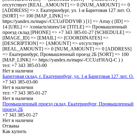
отсутствует [REAL_AMOUNT] => 0 [NUM_AMOUNT] => 0
[ADDRESS] => г. Екатеринбург, ул. 1-я Баритовая 127 лит. О.
[SORT] => 100 [MAP_LINK] =>
https://yandex.ru/maps/-/CCUzFDDY9B ) [1] => Array ( [ID] =>
14 [URL] => /contacts/stores/14/ [TITLE] => Промышленный
проезд cклад [PHONE] => +7 343 385-01-27 [SCHEDULE] =>
[IMAGE_ID] => [EMAIL] => [COORDINATES] =>
[DESCRIPTION] => [AMOUNT] => отсутствует
[REAL_AMOUNT] => 0 [NUM_AMOUNT] => 0 [ADDRESS]
=> Екатеринбург, Промышленный проезд 2Б [SORT] => 100
[MAP_LINK] => https://yandex.ru/maps/-/CCUzFHAQ-C ) )
тел: +7 343 385-03-00
Нет в наличии
Баритовая склад, г. Екатеринбург, ул. 1-я Баритовая 127 лит. О.
+7 343 385-03-00
Нет в наличии
тел: +7 343 385-01-27
Нет в наличии
Промышленный проезд cклад, Екатеринбург, Промышленный
проезд 2Б
+7 343 385-01-27
Нет в наличии
Отзывы
Как купить