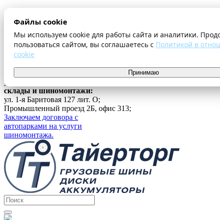
О компании
Файлы cookie
Оплата и доставка
Акции
Мы используем cookie для работы сайта и аналитики. Прод
Шиномонтаж
пользоваться сайтом, вы соглашаетесь с
Политикой в отно
Контакты
cookie
...
г. Екатеринбург
Принимаю
ул. Ферганская 16, офис 209;
склады и шиномонтажи:
ул. 1-я Баритовая 127 лит. О;
Промышленный проезд 2Б, офис 313;
Заключаем договора с
автопарками на услуги
шиномонтажа.