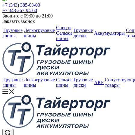
+7 (343) 385-03-00
+7 343 267-94-60
Звоните с 09:00 до 21:00
Заказать звонок
Спец и
Грузовые
Легкогрузовые
Грузовые
Соп
Сельхоз
Аккумуляторы
шины
шины
диски
тов
шины
Грузовые
Легкогрузовые
Сельхоз
Грузовые
Сопутствующ
АКБ
шины
шины
шины
диски
товары