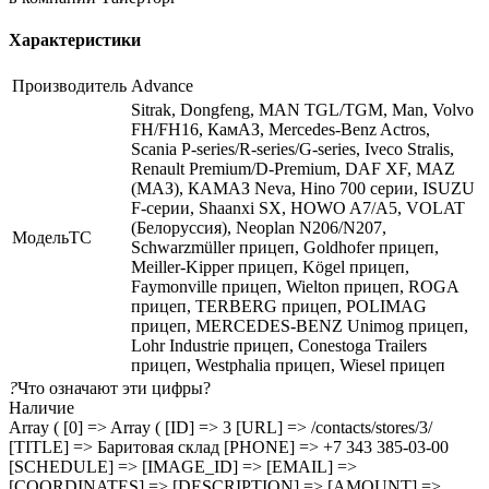
Характеристики
Производитель
Advance
Sitrak, Dongfeng, MAN TGL/TGM, Man, Volvo
FH/FH16, КамАЗ, Mercedes-Benz Actros,
Scania P-series/R-series/G-series, Iveco Stralis,
Renault Premium/D-Premium, DAF XF, MAZ
(МАЗ), КАМАЗ Neva, Hino 700 серии, ISUZU
F-серии, Shaanxi SX, HOWO A7/A5, VOLAT
(Белоруссия), Neoplan N206/N207,
МодельТС
Schwarzmüller прицеп, Goldhofer прицеп,
Meiller-Kipper прицеп, Kögel прицеп,
Faymonville прицеп, Wielton прицеп, ROGA
прицеп, TERBERG прицеп, POLIMAG
прицеп, MERCEDES-BENZ Unimog прицеп,
Lohr Industrie прицеп, Conestoga Trailers
прицеп, Westphalia прицеп, Wiesel прицеп
?
Что означают эти цифры?
Наличие
Array ( [0] => Array ( [ID] => 3 [URL] => /contacts/stores/3/
[TITLE] => Баритовая склад [PHONE] => +7 343 385-03-00
[SCHEDULE] => [IMAGE_ID] => [EMAIL] =>
[COORDINATES] => [DESCRIPTION] => [AMOUNT] =>