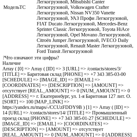
Легкогрузовой, Mitsubishi Canter
МодельТС
Легкогрузовой, Volkswagen Crafter
Легкогрузовой, Nissan NV350 Vanette
Легкогрузовой, УАЗ Профи Легкогрузовой,
FIAT Ducato Легкогрузовой, Mercedes-Benz
Sprinter Classic Легкогрузовой, Toyota HiAce
Легкогрузовой, Opel Movano Легкогрузовой,
Citroën Jumper Легкогрузовой, IVECO Daily
Легкогрузовой, Renault Master Легкогрузовой,
Ford Transit Легкогрузовой
?
Что означают эти цифры?
Наличие
Array ( [0] => Array ( [ID] => 3 [URL] => /contacts/stores/3/
[TITLE] => Баритовая склад [PHONE] => +7 343 385-03-00
[SCHEDULE] => [IMAGE_ID] => [EMAIL] =>
[COORDINATES] => [DESCRIPTION] => [AMOUNT] =>
отсутствует [REAL_AMOUNT] => 0 [NUM_AMOUNT] => 0
[ADDRESS] => г. Екатеринбург, ул. 1-я Баритовая 127 лит. О.
[SORT] => 100 [MAP_LINK] =>
https://yandex.ru/maps/-/CCUzFDDY9B ) [1] => Array ( [ID] =>
14 [URL] => /contacts/stores/14/ [TITLE] => Промышленный
проезд cклад [PHONE] => +7 343 385-01-27 [SCHEDULE] =>
[IMAGE_ID] => [EMAIL] => [COORDINATES] =>
[DESCRIPTION] => [AMOUNT] => отсутствует
[REAL_AMOUNT] => 0 [NUM_AMOUNT] => 0 [ADDRESS]