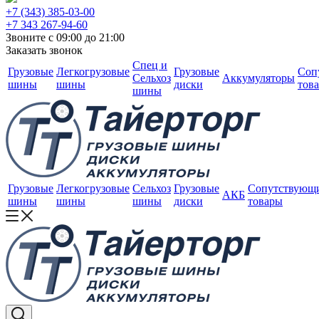
+7 (343) 385-03-00
+7 343 267-94-60
Звоните с 09:00 до 21:00
Заказать звонок
Спец и
Грузовые
Легкогрузовые
Грузовые
Соп
Сельхоз
Аккумуляторы
шины
шины
диски
тов
шины
Грузовые
Легкогрузовые
Сельхоз
Грузовые
Сопутствующ
АКБ
шины
шины
шины
диски
товары