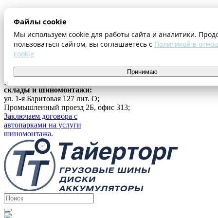
О компании
Файлы cookie
Оплата и доставка
Акции
Мы используем cookie для работы сайта и аналитики. Прод
Шиномонтаж
пользоваться сайтом, вы соглашаетесь с
Политикой в отно
Контакты
cookie
...
г. Екатеринбург
Принимаю
ул. Ферганская 16, офис 209;
склады и шиномонтажи:
ул. 1-я Баритовая 127 лит. О;
Промышленный проезд 2Б, офис 313;
Заключаем договора с
автопарками на услуги
шиномонтажа.