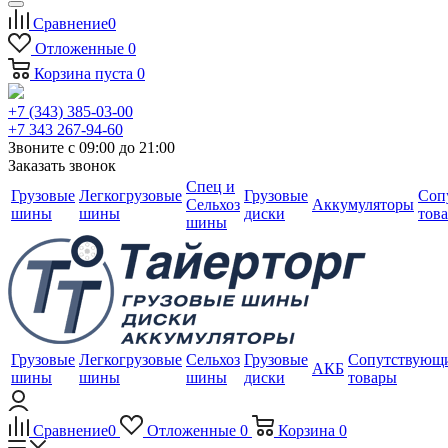
Сравнение
0
Отложенные
0
Корзина
пуста
0
+7 (343) 385-03-00
+7 343 267-94-60
Звоните с 09:00 до 21:00
Заказать звонок
Спец и
Грузовые
Легкогрузовые
Грузовые
Соп
Сельхоз
Аккумуляторы
шины
шины
диски
тов
шины
Грузовые
Легкогрузовые
Сельхоз
Грузовые
Сопутствующ
АКБ
шины
шины
шины
диски
товары
Сравнение
0
Отложенные
0
Корзина
0