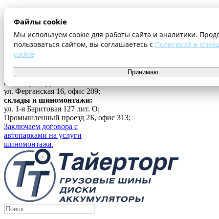
О компании
Файлы cookie
Оплата и доставка
Акции
Мы используем cookie для работы сайта и аналитики. Прод
Шиномонтаж
пользоваться сайтом, вы соглашаетесь с
Политикой в отно
Контакты
cookie
...
Принимаю
Войти
г. Екатеринбург
ул. Ферганская 16, офис 209;
склады и шиномонтажи:
ул. 1-я Баритовая 127 лит. О;
Промышленный проезд 2Б, офис 313;
Заключаем договора с
автопарками на услуги
шиномонтажа.