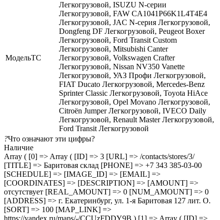
Легкогрузовой, ISUZU N-серии
Легкогрузовой, FAW CA1041P66K1L4T4E4
Легкогрузовой, JAC N-серия Легкогрузовой,
Dongfeng DF Легкогрузовой, Peugeot Boxer
Легкогрузовой, Ford Transit Custom
Легкогрузовой, Mitsubishi Canter
МодельТС
Легкогрузовой, Volkswagen Crafter
Легкогрузовой, Nissan NV350 Vanette
Легкогрузовой, УАЗ Профи Легкогрузовой,
FIAT Ducato Легкогрузовой, Mercedes-Benz
Sprinter Classic Легкогрузовой, Toyota HiAce
Легкогрузовой, Opel Movano Легкогрузовой,
Citroën Jumper Легкогрузовой, IVECO Daily
Легкогрузовой, Renault Master Легкогрузовой,
Ford Transit Легкогрузовой
?
Что означают эти цифры?
Наличие
Array ( [0] => Array ( [ID] => 3 [URL] => /contacts/stores/3/
[TITLE] => Баритовая склад [PHONE] => +7 343 385-03-00
[SCHEDULE] => [IMAGE_ID] => [EMAIL] =>
[COORDINATES] => [DESCRIPTION] => [AMOUNT] =>
отсутствует [REAL_AMOUNT] => 0 [NUM_AMOUNT] => 0
[ADDRESS] => г. Екатеринбург, ул. 1-я Баритовая 127 лит. О.
[SORT] => 100 [MAP_LINK] =>
https://yandex.ru/maps/-/CCUzFDDY9B ) [1] => Array ( [ID] =>