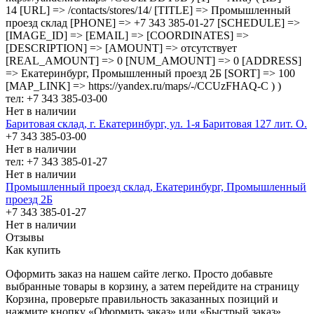
14 [URL] => /contacts/stores/14/ [TITLE] => Промышленный
проезд cклад [PHONE] => +7 343 385-01-27 [SCHEDULE] =>
[IMAGE_ID] => [EMAIL] => [COORDINATES] =>
[DESCRIPTION] => [AMOUNT] => отсутствует
[REAL_AMOUNT] => 0 [NUM_AMOUNT] => 0 [ADDRESS]
=> Екатеринбург, Промышленный проезд 2Б [SORT] => 100
[MAP_LINK] => https://yandex.ru/maps/-/CCUzFHAQ-C ) )
тел: +7 343 385-03-00
Нет в наличии
Баритовая склад, г. Екатеринбург, ул. 1-я Баритовая 127 лит. О.
+7 343 385-03-00
Нет в наличии
тел: +7 343 385-01-27
Нет в наличии
Промышленный проезд cклад, Екатеринбург, Промышленный
проезд 2Б
+7 343 385-01-27
Нет в наличии
Отзывы
Как купить
Оформить заказ на нашем сайте легко. Просто добавьте
выбранные товары в корзину, а затем перейдите на страницу
Корзина, проверьте правильность заказанных позиций и
нажмите кнопку «Оформить заказ» или «Быстрый заказ».