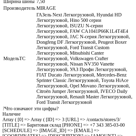
Ширина шины
7,50
Производитель
MIRAGE
ГАЗель Next Легкогрузовой, Hyundai HD
Легкогрузовой, Hino 500 серии
Легкогрузовой, ISUZU N-серии
Легкогрузовой, FAW CA1041P66K1L4T4E4
Легкогрузовой, JAC N-серия Легкогрузовой,
Dongfeng DF Легкогрузовой, Peugeot Boxer
Легкогрузовой, Ford Transit Custom
Легкогрузовой, Mitsubishi Canter
МодельТС
Легкогрузовой, Volkswagen Crafter
Легкогрузовой, Nissan NV350 Vanette
Легкогрузовой, УАЗ Профи Легкогрузовой,
FIAT Ducato Легкогрузовой, Mercedes-Benz
Sprinter Classic Легкогрузовой, Toyota HiAce
Легкогрузовой, Opel Movano Легкогрузовой,
Citroën Jumper Легкогрузовой, IVECO Daily
Легкогрузовой, Renault Master Легкогрузовой,
Ford Transit Легкогрузовой
?
Что означают эти цифры?
Наличие
Array ( [0] => Array ( [ID] => 3 [URL] => /contacts/stores/3/
[TITLE] => Баритовая склад [PHONE] => +7 343 385-03-00
[SCHEDULE] => [IMAGE_ID] => [EMAIL] =>
[COORDINATES] => [DESCRIPTION] => [AMOUNT] =>