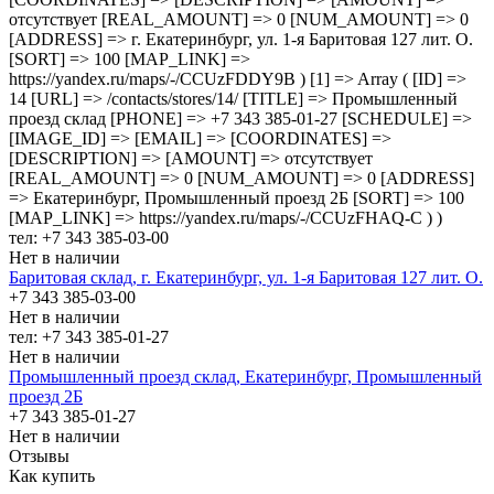
отсутствует [REAL_AMOUNT] => 0 [NUM_AMOUNT] => 0
[ADDRESS] => г. Екатеринбург, ул. 1-я Баритовая 127 лит. О.
[SORT] => 100 [MAP_LINK] =>
https://yandex.ru/maps/-/CCUzFDDY9B ) [1] => Array ( [ID] =>
14 [URL] => /contacts/stores/14/ [TITLE] => Промышленный
проезд cклад [PHONE] => +7 343 385-01-27 [SCHEDULE] =>
[IMAGE_ID] => [EMAIL] => [COORDINATES] =>
[DESCRIPTION] => [AMOUNT] => отсутствует
[REAL_AMOUNT] => 0 [NUM_AMOUNT] => 0 [ADDRESS]
=> Екатеринбург, Промышленный проезд 2Б [SORT] => 100
[MAP_LINK] => https://yandex.ru/maps/-/CCUzFHAQ-C ) )
тел: +7 343 385-03-00
Нет в наличии
Баритовая склад, г. Екатеринбург, ул. 1-я Баритовая 127 лит. О.
+7 343 385-03-00
Нет в наличии
тел: +7 343 385-01-27
Нет в наличии
Промышленный проезд cклад, Екатеринбург, Промышленный
проезд 2Б
+7 343 385-01-27
Нет в наличии
Отзывы
Как купить