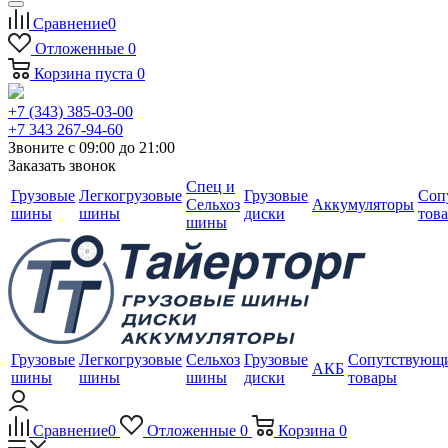
Сравнение
0
Отложенные
0
Корзина
пуста
0
+7 (343) 385-03-00
+7 343 267-94-60
Звоните с 09:00 до 21:00
Заказать звонок
Спец и
Грузовые
Легкогрузовые
Грузовые
Соп
Сельхоз
Аккумуляторы
шины
шины
диски
тов
шины
Грузовые
Легкогрузовые
Сельхоз
Грузовые
Сопутствующ
АКБ
шины
шины
шины
диски
товары
Сравнение
0
Отложенные
0
Корзина
0