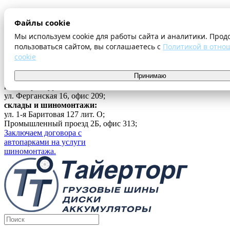
О компании
Файлы cookie
Оплата и доставка
Акции
Мы используем cookie для работы сайта и аналитики. Прод
Шиномонтаж
пользоваться сайтом, вы соглашаетесь с
Политикой в отно
Контакты
cookie
...
Принимаю
Войти
г. Екатеринбург
ул. Ферганская 16, офис 209;
склады и шиномонтажи:
ул. 1-я Баритовая 127 лит. О;
Промышленный проезд 2Б, офис 313;
Заключаем договора с
автопарками на услуги
шиномонтажа.