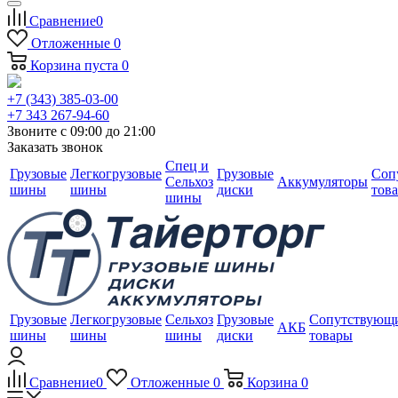
Сравнение
0
Отложенные
0
Корзина
пуста
0
+7 (343) 385-03-00
+7 343 267-94-60
Звоните с 09:00 до 21:00
Заказать звонок
Спец и
Грузовые
Легкогрузовые
Грузовые
Соп
Сельхоз
Аккумуляторы
шины
шины
диски
тов
шины
Грузовые
Легкогрузовые
Сельхоз
Грузовые
Сопутствующ
АКБ
шины
шины
шины
диски
товары
Сравнение
0
Отложенные
0
Корзина
0