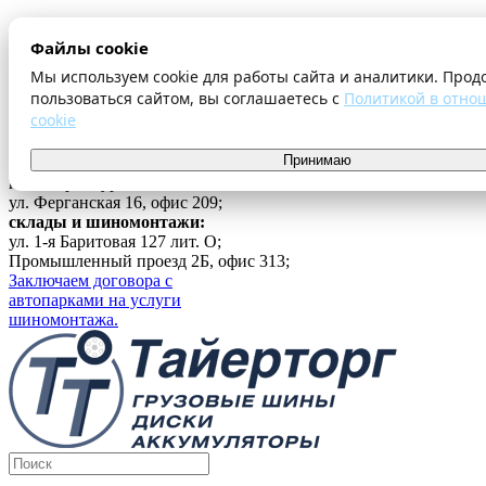
О компании
Файлы cookie
Оплата и доставка
Акции
Мы используем cookie для работы сайта и аналитики. Прод
Шиномонтаж
пользоваться сайтом, вы соглашаетесь с
Политикой в отно
Контакты
cookie
...
Принимаю
Войти
г. Екатеринбург
ул. Ферганская 16, офис 209;
склады и шиномонтажи:
ул. 1-я Баритовая 127 лит. О;
Промышленный проезд 2Б, офис 313;
Заключаем договора с
автопарками на услуги
шиномонтажа.