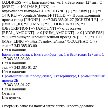
[ADDRESS] => г. Екатеринбург, ул. 1-я Баритовая 127 лит. О.
[SORT] => 100 [MAP_LINK] =>
https://yandex.ru/maps/-/CCUzFDDY9B ) [1] => Array ( [ID] =>
14 [URL] => /contacts/stores/14/ [TITLE] => Промышленный
проезд cклад [PHONE] => +7 343 385-01-27 [SCHEDULE] =>
[IMAGE_ID] => [EMAIL] => [COORDINATES] =>
[DESCRIPTION] => [AMOUNT] => отсутствует
[REAL_AMOUNT] => 0 [NUM_AMOUNT] => 0 [ADDRESS]
=> Екатеринбург, Промышленный проезд 2Б [SORT] => 100
[MAP_LINK] => https://yandex.ru/maps/-/CCUzFHAQ-C ) )
тел: +7 343 385-03-00
Нет в наличии
Баритовая склад, г. Екатеринбург, ул. 1-я Баритовая 127 лит. О.
+7 343 385-03-00
Нет в наличии
тел: +7 343 385-01-27
Нет в наличии
Промышленный проезд cклад, Екатеринбург, Промышленный
проезд 2Б
+7 343 385-01-27
Нет в наличии
Отзывы
Как купить
Оформить заказ на нашем сайте легко. Просто добавьте