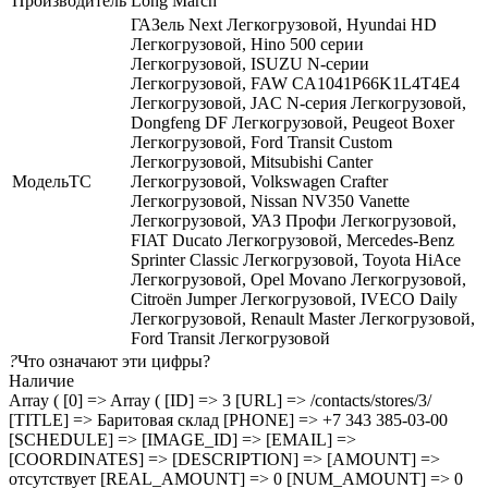
Производитель
Long March
ГАЗель Next Легкогрузовой, Hyundai HD
Легкогрузовой, Hino 500 серии
Легкогрузовой, ISUZU N-серии
Легкогрузовой, FAW CA1041P66K1L4T4E4
Легкогрузовой, JAC N-серия Легкогрузовой,
Dongfeng DF Легкогрузовой, Peugeot Boxer
Легкогрузовой, Ford Transit Custom
Легкогрузовой, Mitsubishi Canter
МодельТС
Легкогрузовой, Volkswagen Crafter
Легкогрузовой, Nissan NV350 Vanette
Легкогрузовой, УАЗ Профи Легкогрузовой,
FIAT Ducato Легкогрузовой, Mercedes-Benz
Sprinter Classic Легкогрузовой, Toyota HiAce
Легкогрузовой, Opel Movano Легкогрузовой,
Citroën Jumper Легкогрузовой, IVECO Daily
Легкогрузовой, Renault Master Легкогрузовой,
Ford Transit Легкогрузовой
?
Что означают эти цифры?
Наличие
Array ( [0] => Array ( [ID] => 3 [URL] => /contacts/stores/3/
[TITLE] => Баритовая склад [PHONE] => +7 343 385-03-00
[SCHEDULE] => [IMAGE_ID] => [EMAIL] =>
[COORDINATES] => [DESCRIPTION] => [AMOUNT] =>
отсутствует [REAL_AMOUNT] => 0 [NUM_AMOUNT] => 0