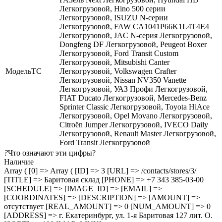
Легкогрузовой, Hino 500 серии
Легкогрузовой, ISUZU N-серии
Легкогрузовой, FAW CA1041P66K1L4T4E4
Легкогрузовой, JAC N-серия Легкогрузовой,
Dongfeng DF Легкогрузовой, Peugeot Boxer
Легкогрузовой, Ford Transit Custom
Легкогрузовой, Mitsubishi Canter
МодельТС
Легкогрузовой, Volkswagen Crafter
Легкогрузовой, Nissan NV350 Vanette
Легкогрузовой, УАЗ Профи Легкогрузовой,
FIAT Ducato Легкогрузовой, Mercedes-Benz
Sprinter Classic Легкогрузовой, Toyota HiAce
Легкогрузовой, Opel Movano Легкогрузовой,
Citroën Jumper Легкогрузовой, IVECO Daily
Легкогрузовой, Renault Master Легкогрузовой,
Ford Transit Легкогрузовой
?
Что означают эти цифры?
Наличие
Array ( [0] => Array ( [ID] => 3 [URL] => /contacts/stores/3/
[TITLE] => Баритовая склад [PHONE] => +7 343 385-03-00
[SCHEDULE] => [IMAGE_ID] => [EMAIL] =>
[COORDINATES] => [DESCRIPTION] => [AMOUNT] =>
отсутствует [REAL_AMOUNT] => 0 [NUM_AMOUNT] => 0
[ADDRESS] => г. Екатеринбург, ул. 1-я Баритовая 127 лит. О.