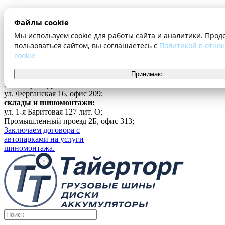
О компании
Файлы cookie
Оплата и доставка
Акции
Мы используем cookie для работы сайта и аналитики. Прод
Шиномонтаж
пользоваться сайтом, вы соглашаетесь с
Политикой в отно
Контакты
cookie
...
Принимаю
Войти
г. Екатеринбург
ул. Ферганская 16, офис 209;
склады и шиномонтажи:
ул. 1-я Баритовая 127 лит. О;
Промышленный проезд 2Б, офис 313;
Заключаем договора с
автопарками на услуги
шиномонтажа.