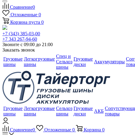
Сравнение
0
Отложенные
0
Корзина
пуста
0
+7 (343) 385-03-00
+7 343 267-94-60
Звоните с 09:00 до 21:00
Заказать звонок
Спец и
Грузовые
Легкогрузовые
Грузовые
Соп
Сельхоз
Аккумуляторы
шины
шины
диски
тов
шины
Грузовые
Легкогрузовые
Сельхоз
Грузовые
Сопутствующ
АКБ
шины
шины
шины
диски
товары
Сравнение
0
Отложенные
0
Корзина
0