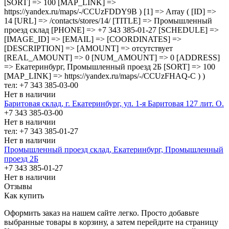
[SORT] => 100 [MAP_LINK] =>
https://yandex.ru/maps/-/CCUzFDDY9B ) [1] => Array ( [ID] =>
14 [URL] => /contacts/stores/14/ [TITLE] => Промышленный
проезд cклад [PHONE] => +7 343 385-01-27 [SCHEDULE] =>
[IMAGE_ID] => [EMAIL] => [COORDINATES] =>
[DESCRIPTION] => [AMOUNT] => отсутствует
[REAL_AMOUNT] => 0 [NUM_AMOUNT] => 0 [ADDRESS]
=> Екатеринбург, Промышленный проезд 2Б [SORT] => 100
[MAP_LINK] => https://yandex.ru/maps/-/CCUzFHAQ-C ) )
тел: +7 343 385-03-00
Нет в наличии
Баритовая склад, г. Екатеринбург, ул. 1-я Баритовая 127 лит. О.
+7 343 385-03-00
Нет в наличии
тел: +7 343 385-01-27
Нет в наличии
Промышленный проезд cклад, Екатеринбург, Промышленный
проезд 2Б
+7 343 385-01-27
Нет в наличии
Отзывы
Как купить
Оформить заказ на нашем сайте легко. Просто добавьте
выбранные товары в корзину, а затем перейдите на страницу