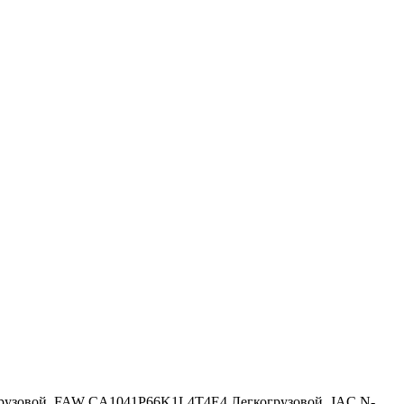
когрузовой, FAW CA1041P66K1L4T4E4 Легкогрузовой, JAC N-