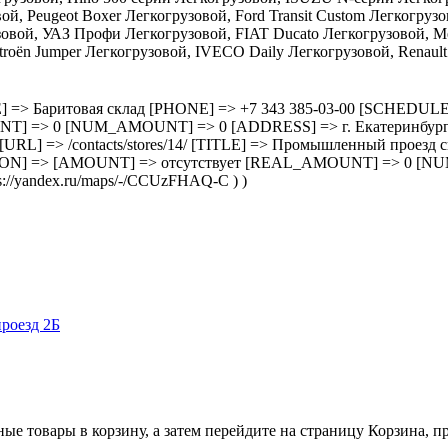
, Peugeot Boxer Легкогрузовой, Ford Transit Custom Легкогрузово
овой, УАЗ Профи Легкогрузовой, FIAT Ducato Легкогрузовой, Merc
roën Jumper Легкогрузовой, IVECO Daily Легкогрузовой, Renault 
3/ [TITLE] => Баритовая склад [PHONE] => +7 343 385-03-00 [SC
=> 0 [NUM_AMOUNT] => 0 [ADDRESS] => г. Екатеринбург, ул.
 14 [URL] => /contacts/stores/14/ [TITLE] => Промышленный прое
ON] => [AMOUNT] => отсутствует [REAL_AMOUNT] => 0 [NU
//yandex.ru/maps/-/CCUzFHAQ-C ) )
роезд 2Б
ные товары в корзину, а затем перейдите на страницу Корзина, 