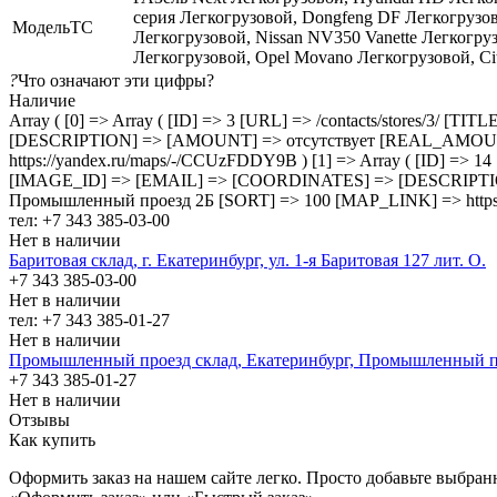
серия Легкогрузовой, Dongfeng DF Легкогрузовой
МодельТС
Легкогрузовой, Nissan NV350 Vanette Легкогруз
Легкогрузовой, Opel Movano Легкогрузовой, Cit
?
Что означают эти цифры?
Наличие
Array ( [0] => Array ( [ID] => 3 [URL] => /contacts/stores/
[DESCRIPTION] => [AMOUNT] => отсутствует [REAL_AMOUNT] 
https://yandex.ru/maps/-/CCUzFDDY9B ) [1] => Array ( [ID] =>
[IMAGE_ID] => [EMAIL] => [COORDINATES] => [DESCRIPTI
Промышленный проезд 2Б [SORT] => 100 [MAP_LINK] => https:
тел: +7 343 385-03-00
Нет в наличии
Баритовая склад, г. Екатеринбург, ул. 1-я Баритовая 127 лит. О.
+7 343 385-03-00
Нет в наличии
тел: +7 343 385-01-27
Нет в наличии
Промышленный проезд cклад, Екатеринбург, Промышленный п
+7 343 385-01-27
Нет в наличии
Отзывы
Как купить
Оформить заказ на нашем сайте легко. Просто добавьте выбран