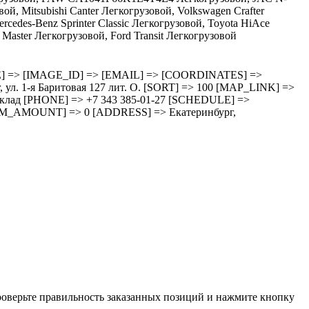
й, Mitsubishi Canter Легкогрузовой, Volkswagen Crafter
edes-Benz Sprinter Classic Легкогрузовой, Toyota HiAce
Master Легкогрузовой, Ford Transit Легкогрузовой
HEDULE] => [IMAGE_ID] => [EMAIL] => [COORDINATES] =>
 1-я Баритовая 127 лит. О. [SORT] => 100 [MAP_LINK] =>
зд cклад [PHONE] => +7 343 385-01-27 [SCHEDULE] =>
M_AMOUNT] => 0 [ADDRESS] => Екатеринбург,
проверьте правильность заказанных позиций и нажмите кнопку