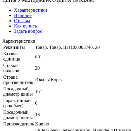
ЦЕНЫ У МЕНЕДЖЕРА ОТДЕЛА ПРОДАЖ.
Характеристики
Наличие
Отзывы
Как купить
Задать вопрос
Характеристики
Реквизиты
Товар, Товар, ШТС00003740, 20
Базовая
шт
единица
Ставки
20
налогов
Страна
Южная Корея
производитель
Посадочный
16"
диаметр шины
Гарантийный
6
срок (мес)
Посадочный
16
диаметр шины
Производитель
Kumho
ГАЗель Next Легкогрузовой, Hyundai HD Легк