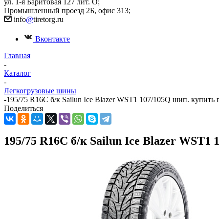
ул. 1-я Баритовая 127 лит. О;
Промышленный проезд 2Б, офис 313;
info
@
tiretorg.ru
Вконтакте
Главная
-
Каталог
-
Легкогрузовые шины
-
195/75 R16С б/к Sailun Ice Blazer WST1 107/105Q шип. купить
Поделиться
195/75 R16С б/к Sailun Ice Blazer WST1