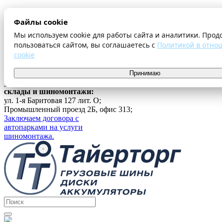
О компании
Файлы cookie
Оплата и доставка
Акции
Мы используем cookie для работы сайта и аналитики. Прод
Шиномонтаж
пользоваться сайтом, вы соглашаетесь с
Политикой в отно
Контакты
cookie
...
г. Екатеринбург
Принимаю
ул. Ферганская 16, офис 209;
склады и шиномонтажи:
ул. 1-я Баритовая 127 лит. О;
Промышленный проезд 2Б, офис 313;
Заключаем договора с
автопарками на услуги
шиномонтажа.