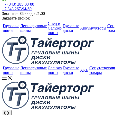
+7 (343) 385-03-00
+7 343 267-94-60
Звоните с 09:00 до 21:00
Заказать звонок
Спец и
Грузовые
Легкогрузовые
Грузовые
Соп
Сельхоз
Аккумуляторы
шины
шины
диски
тов
шины
Грузовые
Легкогрузовые
Сельхоз
Грузовые
Сопутствующ
АКБ
шины
шины
шины
диски
товары