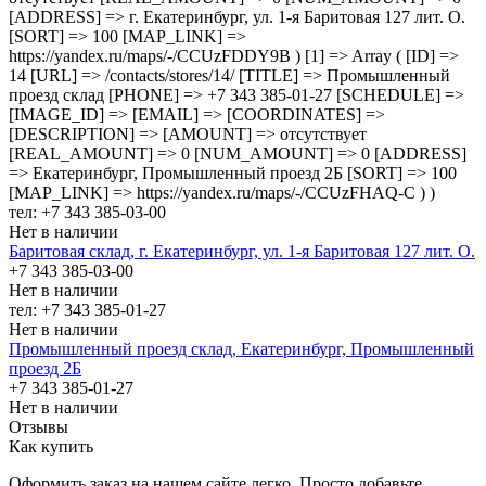
[ADDRESS] => г. Екатеринбург, ул. 1-я Баритовая 127 лит. О.
[SORT] => 100 [MAP_LINK] =>
https://yandex.ru/maps/-/CCUzFDDY9B ) [1] => Array ( [ID] =>
14 [URL] => /contacts/stores/14/ [TITLE] => Промышленный
проезд cклад [PHONE] => +7 343 385-01-27 [SCHEDULE] =>
[IMAGE_ID] => [EMAIL] => [COORDINATES] =>
[DESCRIPTION] => [AMOUNT] => отсутствует
[REAL_AMOUNT] => 0 [NUM_AMOUNT] => 0 [ADDRESS]
=> Екатеринбург, Промышленный проезд 2Б [SORT] => 100
[MAP_LINK] => https://yandex.ru/maps/-/CCUzFHAQ-C ) )
тел: +7 343 385-03-00
Нет в наличии
Баритовая склад, г. Екатеринбург, ул. 1-я Баритовая 127 лит. О.
+7 343 385-03-00
Нет в наличии
тел: +7 343 385-01-27
Нет в наличии
Промышленный проезд cклад, Екатеринбург, Промышленный
проезд 2Б
+7 343 385-01-27
Нет в наличии
Отзывы
Как купить
Оформить заказ на нашем сайте легко. Просто добавьте