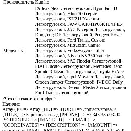
Производитель
Kumho
ГАЗель Next Легкогрузовой, Hyundai HD
Легкогрузовой, Hino 500 серии
Легкогрузовой, ISUZU N-серии
Легкогрузовой, FAW CA1041P66K1L4T4E4
Легкогрузовой, JAC N-серия Легкогрузовой,
Dongfeng DF Легкогрузовой, Peugeot Boxer
Легкогрузовой, Ford Transit Custom
Легкогрузовой, Mitsubishi Canter
МодельТС
Легкогрузовой, Volkswagen Crafter
Легкогрузовой, Nissan NV350 Vanette
Легкогрузовой, УАЗ Профи Легкогрузовой,
FIAT Ducato Легкогрузовой, Mercedes-Benz
Sprinter Classic Легкогрузовой, Toyota HiAce
Легкогрузовой, Opel Movano Легкогрузовой,
Citroën Jumper Легкогрузовой, IVECO Daily
Легкогрузовой, Renault Master Легкогрузовой,
Ford Transit Легкогрузовой
?
Что означают эти цифры?
Наличие
Array ( [0] => Array ( [ID] => 3 [URL] => /contacts/stores/3/
[TITLE] => Баритовая склад [PHONE] => +7 343 385-03-00
[SCHEDULE] => [IMAGE_ID] => [EMAIL] =>
[COORDINATES] => [DESCRIPTION] => [AMOUNT] =>
отсутствует [REAL_AMOUNT] => 0 [NUM_AMOUNT] => 0