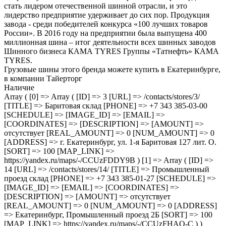
стать лидером отечественной шинной отрасли, и это
лидерство предприятие удерживает до сих пор. Продукция
завода - среди победителей конкурса «100 лучших товаров
России». В 2016 году на предприятии была выпущена 400
миллионная шина – итог деятельности всех шинных заводов
Шинного бизнеса КАМА TYRES Группы «Татнефть» КАМА
TYRES.
Грузовые шины этого бренда можете купить в Екатеринбурге,
в компании Тайерторг
Наличие
Array ( [0] => Array ( [ID] => 3 [URL] => /contacts/stores/3/
[TITLE] => Баритовая склад [PHONE] => +7 343 385-03-00
[SCHEDULE] => [IMAGE_ID] => [EMAIL] =>
[COORDINATES] => [DESCRIPTION] => [AMOUNT] =>
отсутствует [REAL_AMOUNT] => 0 [NUM_AMOUNT] => 0
[ADDRESS] => г. Екатеринбург, ул. 1-я Баритовая 127 лит. О.
[SORT] => 100 [MAP_LINK] =>
https://yandex.ru/maps/-/CCUzFDDY9B ) [1] => Array ( [ID] =>
14 [URL] => /contacts/stores/14/ [TITLE] => Промышленный
проезд cклад [PHONE] => +7 343 385-01-27 [SCHEDULE] =>
[IMAGE_ID] => [EMAIL] => [COORDINATES] =>
[DESCRIPTION] => [AMOUNT] => отсутствует
[REAL_AMOUNT] => 0 [NUM_AMOUNT] => 0 [ADDRESS]
=> Екатеринбург, Промышленный проезд 2Б [SORT] => 100
[MAP_LINK] => https://yandex.ru/maps/-/CCUzFHAQ-C ) )