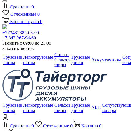
Сравнение
0
Отложенные
0
Корзина
пуста
0
+7 (343) 385-03-00
+7 343 267-94-60
Звоните с 09:00 до 21:00
Заказать звонок
Спец и
Грузовые
Легкогрузовые
Грузовые
Соп
Сельхоз
Аккумуляторы
шины
шины
диски
тов
шины
Грузовые
Легкогрузовые
Сельхоз
Грузовые
Сопутствующ
АКБ
шины
шины
шины
диски
товары
Сравнение
0
Отложенные
0
Корзина
0