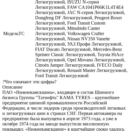
Легкогрузовой, ISUZU N-серии
Легкогрузовой, FAW CA1041P66K1L4T4E4
Легкогрузовой, JAC N-серия Легкогрузовой,
Dongfeng DF Легкогрузовой, Peugeot Boxer
Легкогрузовой, Ford Transit Custom
Легкогрузовой, Mitsubishi Canter
МодельТС
Легкогрузовой, Volkswagen Crafter
Легкогрузовой, Nissan NV350 Vanette
Легкогрузовой, УАЗ Профи Легкогрузовой,
FIAT Ducato Легкогрузовой, Mercedes-Benz
Sprinter Classic Легкогрузовой, Toyota HiAce
Легкогрузовой, Opel Movano Легкогрузовой,
Citroën Jumper Легкогрузовой, IVECO Daily
Легкогрузовой, Renault Master Легкогрузовой,
Ford Transit Легкогрузовой
?
Что означают эти цифры?
Описание
ПАО «Нижнекамскшина», входящее в состав Шинного
бизнеса Группы "Татнефть" КАМА TYRES – крупнейшее
предприятие шинной промышленности Российской
Федерации, в числе лидеров среди производителей легковых
и легкогрузовых шин в странах СНГ. Первая автокамера на
предприятии была выпущена в апреле 1973 года, а уже в
октябре 1974 года на заводе выпустили миллионную
покрышку. «Нижнекамскшине» в кратчайшие сроки удалось