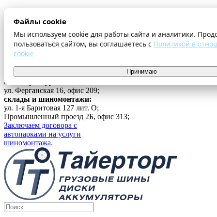
О компании
Файлы cookie
Оплата и доставка
Акции
Мы используем cookie для работы сайта и аналитики. Прод
Шиномонтаж
пользоваться сайтом, вы соглашаетесь с
Политикой в отно
Контакты
cookie
...
Принимаю
Войти
г. Екатеринбург
ул. Ферганская 16, офис 209;
склады и шиномонтажи:
ул. 1-я Баритовая 127 лит. О;
Промышленный проезд 2Б, офис 313;
Заключаем договора с
автопарками на услуги
шиномонтажа.