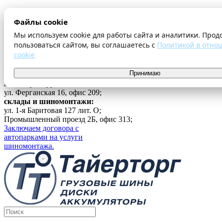
О компании
Файлы cookie
Оплата и доставка
Акции
Мы используем cookie для работы сайта и аналитики. Прод
Шиномонтаж
пользоваться сайтом, вы соглашаетесь с
Политикой в отно
Контакты
cookie
...
Принимаю
Войти
г. Екатеринбург
ул. Ферганская 16, офис 209;
склады и шиномонтажи:
ул. 1-я Баритовая 127 лит. О;
Промышленный проезд 2Б, офис 313;
Заключаем договора с
автопарками на услуги
шиномонтажа.