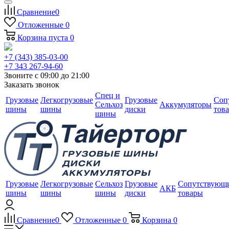
Сравнение
0
Отложенные
0
Корзина
пуста
0
+7 (343) 385-03-00
+7 343 267-94-60
Звоните с 09:00 до 21:00
Заказать звонок
Спец и
Грузовые
Легкогрузовые
Грузовые
Соп
Сельхоз
Аккумуляторы
шины
шины
диски
тов
шины
Грузовые
Легкогрузовые
Сельхоз
Грузовые
Сопутствующ
АКБ
шины
шины
шины
диски
товары
Сравнение
0
Отложенные
0
Корзина
0