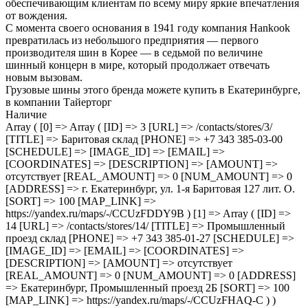
обеспечивающим клиентам по всему миру яркие впечатления
от вождения.
С момента своего основания в 1941 году компания Hankook
превратилась из небольшого предприятия — первого
производителя шин в Корее — в седьмой по величине
шинный концерн в мире, который продолжает отвечать
новым вызовам.
Грузовые шины этого бренда можете купить в Екатеринбурге,
в компании Тайерторг
Наличие
Array ( [0] => Array ( [ID] => 3 [URL] => /contacts/stores/3/
[TITLE] => Баритовая склад [PHONE] => +7 343 385-03-00
[SCHEDULE] => [IMAGE_ID] => [EMAIL] =>
[COORDINATES] => [DESCRIPTION] => [AMOUNT] =>
отсутствует [REAL_AMOUNT] => 0 [NUM_AMOUNT] => 0
[ADDRESS] => г. Екатеринбург, ул. 1-я Баритовая 127 лит. О.
[SORT] => 100 [MAP_LINK] =>
https://yandex.ru/maps/-/CCUzFDDY9B ) [1] => Array ( [ID] =>
14 [URL] => /contacts/stores/14/ [TITLE] => Промышленный
проезд cклад [PHONE] => +7 343 385-01-27 [SCHEDULE] =>
[IMAGE_ID] => [EMAIL] => [COORDINATES] =>
[DESCRIPTION] => [AMOUNT] => отсутствует
[REAL_AMOUNT] => 0 [NUM_AMOUNT] => 0 [ADDRESS]
=> Екатеринбург, Промышленный проезд 2Б [SORT] => 100
[MAP_LINK] => https://yandex.ru/maps/-/CCUzFHAQ-C ) )