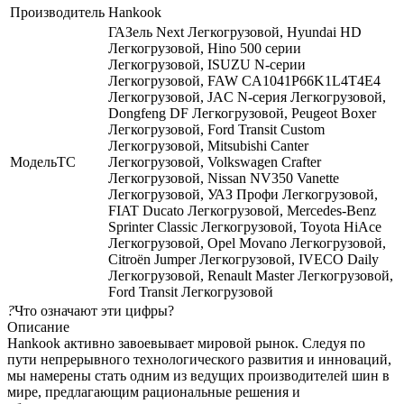
Производитель
Hankook
ГАЗель Next Легкогрузовой, Hyundai HD
Легкогрузовой, Hino 500 серии
Легкогрузовой, ISUZU N-серии
Легкогрузовой, FAW CA1041P66K1L4T4E4
Легкогрузовой, JAC N-серия Легкогрузовой,
Dongfeng DF Легкогрузовой, Peugeot Boxer
Легкогрузовой, Ford Transit Custom
Легкогрузовой, Mitsubishi Canter
МодельТС
Легкогрузовой, Volkswagen Crafter
Легкогрузовой, Nissan NV350 Vanette
Легкогрузовой, УАЗ Профи Легкогрузовой,
FIAT Ducato Легкогрузовой, Mercedes-Benz
Sprinter Classic Легкогрузовой, Toyota HiAce
Легкогрузовой, Opel Movano Легкогрузовой,
Citroën Jumper Легкогрузовой, IVECO Daily
Легкогрузовой, Renault Master Легкогрузовой,
Ford Transit Легкогрузовой
?
Что означают эти цифры?
Описание
Hankook активно завоевывает мировой рынок. Следуя по
пути непрерывного технологического развития и инноваций,
мы намерены стать одним из ведущих производителей шин в
мире, предлагающим рациональные решения и