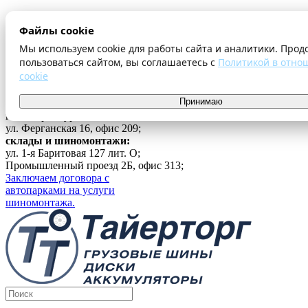
О компании
Файлы cookie
Оплата и доставка
Акции
Мы используем cookie для работы сайта и аналитики. Прод
Шиномонтаж
пользоваться сайтом, вы соглашаетесь с
Политикой в отно
Контакты
cookie
...
Принимаю
Войти
г. Екатеринбург
ул. Ферганская 16, офис 209;
склады и шиномонтажи:
ул. 1-я Баритовая 127 лит. О;
Промышленный проезд 2Б, офис 313;
Заключаем договора с
автопарками на услуги
шиномонтажа.