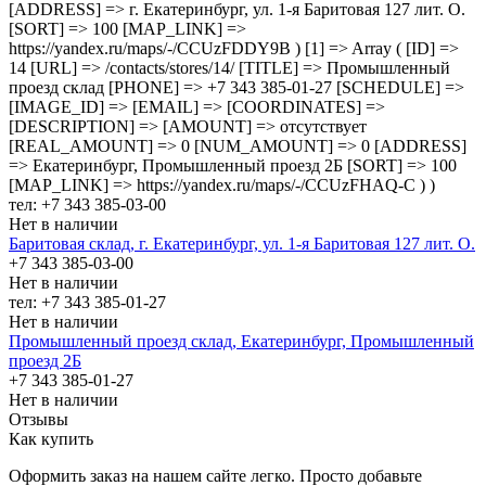
[ADDRESS] => г. Екатеринбург, ул. 1-я Баритовая 127 лит. О.
[SORT] => 100 [MAP_LINK] =>
https://yandex.ru/maps/-/CCUzFDDY9B ) [1] => Array ( [ID] =>
14 [URL] => /contacts/stores/14/ [TITLE] => Промышленный
проезд cклад [PHONE] => +7 343 385-01-27 [SCHEDULE] =>
[IMAGE_ID] => [EMAIL] => [COORDINATES] =>
[DESCRIPTION] => [AMOUNT] => отсутствует
[REAL_AMOUNT] => 0 [NUM_AMOUNT] => 0 [ADDRESS]
=> Екатеринбург, Промышленный проезд 2Б [SORT] => 100
[MAP_LINK] => https://yandex.ru/maps/-/CCUzFHAQ-C ) )
тел: +7 343 385-03-00
Нет в наличии
Баритовая склад, г. Екатеринбург, ул. 1-я Баритовая 127 лит. О.
+7 343 385-03-00
Нет в наличии
тел: +7 343 385-01-27
Нет в наличии
Промышленный проезд cклад, Екатеринбург, Промышленный
проезд 2Б
+7 343 385-01-27
Нет в наличии
Отзывы
Как купить
Оформить заказ на нашем сайте легко. Просто добавьте