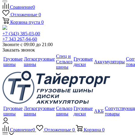
Сравнение
0
Отложенные
0
Корзина
пуста
0
+7 (343) 385-03-00
+7 343 267-94-60
Звоните с 09:00 до 21:00
Заказать звонок
Спец и
Грузовые
Легкогрузовые
Грузовые
Соп
Сельхоз
Аккумуляторы
шины
шины
диски
тов
шины
Грузовые
Легкогрузовые
Сельхоз
Грузовые
Сопутствующ
АКБ
шины
шины
шины
диски
товары
Сравнение
0
Отложенные
0
Корзина
0