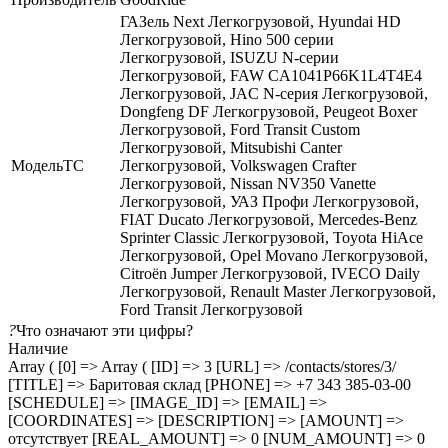
ГАЗель Next Легкогрузовой, Hyundai HD
Легкогрузовой, Hino 500 серии
Легкогрузовой, ISUZU N-серии
Легкогрузовой, FAW CA1041P66K1L4T4E4
Легкогрузовой, JAC N-серия Легкогрузовой,
Dongfeng DF Легкогрузовой, Peugeot Boxer
Легкогрузовой, Ford Transit Custom
Легкогрузовой, Mitsubishi Canter
МодельТС
Легкогрузовой, Volkswagen Crafter
Легкогрузовой, Nissan NV350 Vanette
Легкогрузовой, УАЗ Профи Легкогрузовой,
FIAT Ducato Легкогрузовой, Mercedes-Benz
Sprinter Classic Легкогрузовой, Toyota HiAce
Легкогрузовой, Opel Movano Легкогрузовой,
Citroën Jumper Легкогрузовой, IVECO Daily
Легкогрузовой, Renault Master Легкогрузовой,
Ford Transit Легкогрузовой
?
Что означают эти цифры?
Наличие
Array ( [0] => Array ( [ID] => 3 [URL] => /contacts/stores/3/
[TITLE] => Баритовая склад [PHONE] => +7 343 385-03-00
[SCHEDULE] => [IMAGE_ID] => [EMAIL] =>
[COORDINATES] => [DESCRIPTION] => [AMOUNT] =>
отсутствует [REAL_AMOUNT] => 0 [NUM_AMOUNT] => 0