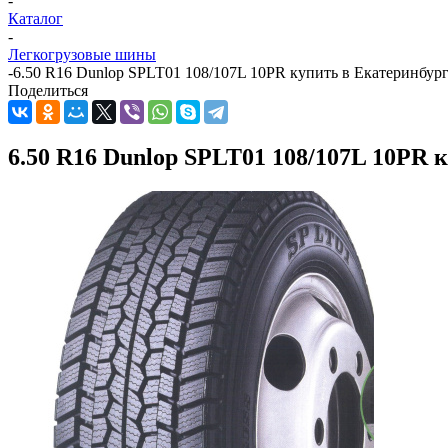
-
Каталог
-
Легкогрузовые шины
-
6.50 R16 Dunlop SPLT01 108/107L 10PR купить в Екатеринбур
Поделиться
6.50 R16 Dunlop SPLT01 108/107L 10PR 