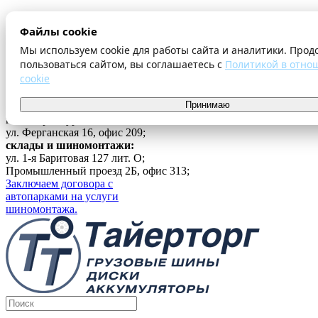
О компании
Файлы cookie
Оплата и доставка
Акции
Мы используем cookie для работы сайта и аналитики. Прод
Шиномонтаж
пользоваться сайтом, вы соглашаетесь с
Политикой в отно
Контакты
cookie
...
Принимаю
Войти
г. Екатеринбург
ул. Ферганская 16, офис 209;
склады и шиномонтажи:
ул. 1-я Баритовая 127 лит. О;
Промышленный проезд 2Б, офис 313;
Заключаем договора с
автопарками на услуги
шиномонтажа.