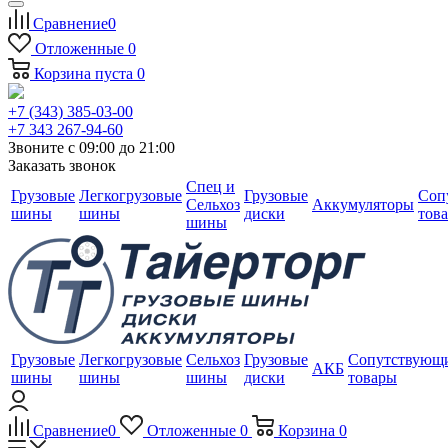
Сравнение
0
Отложенные
0
Корзина
пуста
0
+7 (343) 385-03-00
+7 343 267-94-60
Звоните с 09:00 до 21:00
Заказать звонок
Спец и
Грузовые
Легкогрузовые
Грузовые
Соп
Сельхоз
Аккумуляторы
шины
шины
диски
тов
шины
Грузовые
Легкогрузовые
Сельхоз
Грузовые
Сопутствующ
АКБ
шины
шины
шины
диски
товары
Сравнение
0
Отложенные
0
Корзина
0