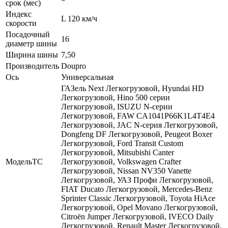
срок (мес)
Индекс
L 120 км/ч
скорости
Посадочный
16
диаметр шины
Ширина шины
7,50
Производитель
Doupro
Ось
Универсальная
ГАЗель Next Легкогрузовой, Hyundai HD
Легкогрузовой, Hino 500 серии
Легкогрузовой, ISUZU N-серии
Легкогрузовой, FAW CA1041P66K1L4T4E4
Легкогрузовой, JAC N-серия Легкогрузовой,
Dongfeng DF Легкогрузовой, Peugeot Boxer
Легкогрузовой, Ford Transit Custom
Легкогрузовой, Mitsubishi Canter
МодельТС
Легкогрузовой, Volkswagen Crafter
Легкогрузовой, Nissan NV350 Vanette
Легкогрузовой, УАЗ Профи Легкогрузовой,
FIAT Ducato Легкогрузовой, Mercedes-Benz
Sprinter Classic Легкогрузовой, Toyota HiAce
Легкогрузовой, Opel Movano Легкогрузовой,
Citroën Jumper Легкогрузовой, IVECO Daily
Легкогрузовой, Renault Master Легкогрузовой,