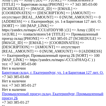
Array ( [0] => Array ( [ID] => 3 [URL] => /contacts/stores/3/
[TITLE] => Баритовая склад [PHONE] => +7 343 385-03-00
[SCHEDULE] => [IMAGE_ID] => [EMAIL] =>
[COORDINATES] => [DESCRIPTION] => [AMOUNT] =>
отсутствует [REAL_AMOUNT] => 0 [NUM_AMOUNT] => 0
[ADDRESS] => г. Екатеринбург, ул. 1-я Баритовая 127 лит. О.
[SORT] => 100 [MAP_LINK] =>
https://yandex.ru/maps/-/CCUzFDDY9B ) [1] => Array ( [ID] =>
14 [URL] => /contacts/stores/14/ [TITLE] => Промышленный
проезд cклад [PHONE] => +7 343 385-01-27 [SCHEDULE] =>
[IMAGE_ID] => [EMAIL] => [COORDINATES] =>
[DESCRIPTION] => [AMOUNT] => отсутствует
[REAL_AMOUNT] => 0 [NUM_AMOUNT] => 0 [ADDRESS]
=> Екатеринбург, Промышленный проезд 2Б [SORT] => 100
[MAP_LINK] => https://yandex.ru/maps/-/CCUzFHAQ-C ) )
тел: +7 343 385-03-00
Нет в наличии
Баритовая склад, г. Екатеринбург, ул. 1-я Баритовая 127 лит. О.
+7 343 385-03-00
Нет в наличии
тел: +7 343 385-01-27
Нет в наличии
Промышленный проезд cклад, Екатеринбург, Промышленный
проезд 2Б
+7 343 385-01-27