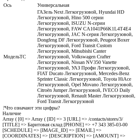
Ось
Универсальная
ГАЗель Next Легкогрузовой, Hyundai HD
Легкогрузовой, Hino 500 серии
Легкогрузовой, ISUZU N-серии
Легкогрузовой, FAW CA1041P66K1L4T4E4
Легкогрузовой, JAC N-серия Легкогрузовой,
Dongfeng DF Легкогрузовой, Peugeot Boxer
Легкогрузовой, Ford Transit Custom
Легкогрузовой, Mitsubishi Canter
МодельТС
Легкогрузовой, Volkswagen Crafter
Легкогрузовой, Nissan NV350 Vanette
Легкогрузовой, УАЗ Профи Легкогрузовой,
FIAT Ducato Легкогрузовой, Mercedes-Benz
Sprinter Classic Легкогрузовой, Toyota HiAce
Легкогрузовой, Opel Movano Легкогрузовой,
Citroën Jumper Легкогрузовой, IVECO Daily
Легкогрузовой, Renault Master Легкогрузовой,
Ford Transit Легкогрузовой
?
Что означают эти цифры?
Наличие
Array ( [0] => Array ( [ID] => 3 [URL] => /contacts/stores/3/
[TITLE] => Баритовая склад [PHONE] => +7 343 385-03-00
[SCHEDULE] => [IMAGE_ID] => [EMAIL] =>
[COORDINATES] => [DESCRIPTION] => [AMOUNT] =>