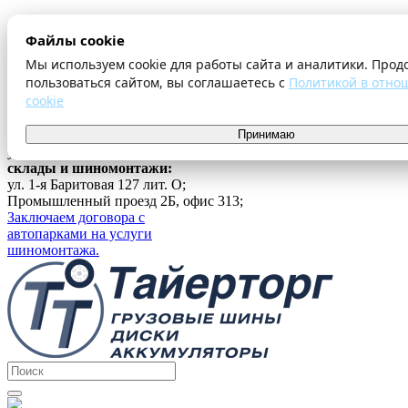
О компании
Файлы cookie
Оплата и доставка
Акции
Мы используем cookie для работы сайта и аналитики. Прод
Шиномонтаж
пользоваться сайтом, вы соглашаетесь с
Политикой в отно
Контакты
cookie
...
г. Екатеринбург
Принимаю
ул. Ферганская 16, офис 209;
склады и шиномонтажи:
ул. 1-я Баритовая 127 лит. О;
Промышленный проезд 2Б, офис 313;
Заключаем договора с
автопарками на услуги
шиномонтажа.