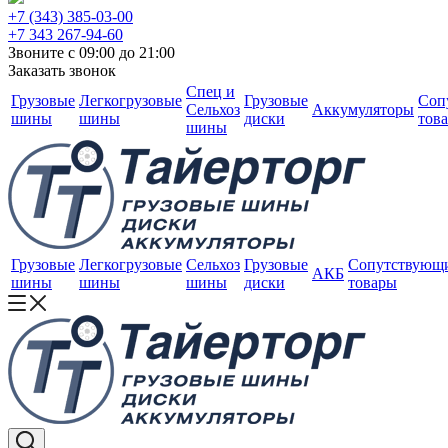
+7 (343) 385-03-00
+7 343 267-94-60
Звоните с 09:00 до 21:00
Заказать звонок
Спец и
Грузовые
Легкогрузовые
Грузовые
Соп
Сельхоз
Аккумуляторы
шины
шины
диски
тов
шины
Грузовые
Легкогрузовые
Сельхоз
Грузовые
Сопутствующ
АКБ
шины
шины
шины
диски
товары