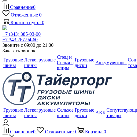
Сравнение
0
Отложенные
0
Корзина
пуста
0
+7 (343) 385-03-00
+7 343 267-94-60
Звоните с 09:00 до 21:00
Заказать звонок
Спец и
Грузовые
Легкогрузовые
Грузовые
Соп
Сельхоз
Аккумуляторы
шины
шины
диски
тов
шины
Грузовые
Легкогрузовые
Сельхоз
Грузовые
Сопутствующ
АКБ
шины
шины
шины
диски
товары
Сравнение
0
Отложенные
0
Корзина
0