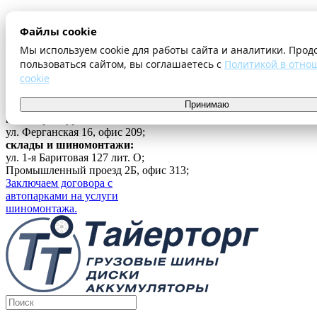
О компании
Файлы cookie
Оплата и доставка
Акции
Мы используем cookie для работы сайта и аналитики. Прод
Шиномонтаж
пользоваться сайтом, вы соглашаетесь с
Политикой в отно
Контакты
cookie
...
Принимаю
Войти
г. Екатеринбург
ул. Ферганская 16, офис 209;
склады и шиномонтажи:
ул. 1-я Баритовая 127 лит. О;
Промышленный проезд 2Б, офис 313;
Заключаем договора с
автопарками на услуги
шиномонтажа.