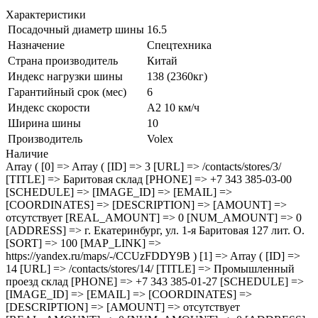
Характеристики
Посадочный диаметр шины
16.5
Назначение
Спецтехника
Страна производитель
Китай
Индекс нагрузки шины
138 (2360кг)
Гарантийный срок (мес)
6
Индекс скорости
A2 10 км/ч
Ширина шины
10
Производитель
Volex
Наличие
Array ( [0] => Array ( [ID] => 3 [URL] => /contacts/stores/3/
[TITLE] => Баритовая склад [PHONE] => +7 343 385-03-00
[SCHEDULE] => [IMAGE_ID] => [EMAIL] =>
[COORDINATES] => [DESCRIPTION] => [AMOUNT] =>
отсутствует [REAL_AMOUNT] => 0 [NUM_AMOUNT] => 0
[ADDRESS] => г. Екатеринбург, ул. 1-я Баритовая 127 лит. О.
[SORT] => 100 [MAP_LINK] =>
https://yandex.ru/maps/-/CCUzFDDY9B ) [1] => Array ( [ID] =>
14 [URL] => /contacts/stores/14/ [TITLE] => Промышленный
проезд cклад [PHONE] => +7 343 385-01-27 [SCHEDULE] =>
[IMAGE_ID] => [EMAIL] => [COORDINATES] =>
[DESCRIPTION] => [AMOUNT] => отсутствует