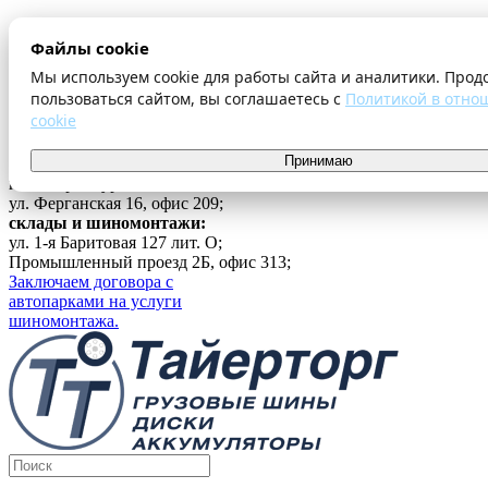
О компании
Файлы cookie
Оплата и доставка
Акции
Мы используем cookie для работы сайта и аналитики. Прод
Шиномонтаж
пользоваться сайтом, вы соглашаетесь с
Политикой в отно
Контакты
cookie
...
Принимаю
Войти
г. Екатеринбург
ул. Ферганская 16, офис 209;
склады и шиномонтажи:
ул. 1-я Баритовая 127 лит. О;
Промышленный проезд 2Б, офис 313;
Заключаем договора с
автопарками на услуги
шиномонтажа.