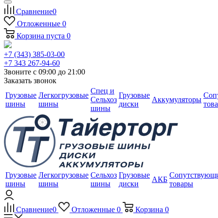
Сравнение
0
Отложенные
0
Корзина
пуста
0
+7 (343) 385-03-00
+7 343 267-94-60
Звоните с 09:00 до 21:00
Заказать звонок
Спец и
Грузовые
Легкогрузовые
Грузовые
Соп
Сельхоз
Аккумуляторы
шины
шины
диски
тов
шины
Грузовые
Легкогрузовые
Сельхоз
Грузовые
Сопутствующ
АКБ
шины
шины
шины
диски
товары
Сравнение
0
Отложенные
0
Корзина
0