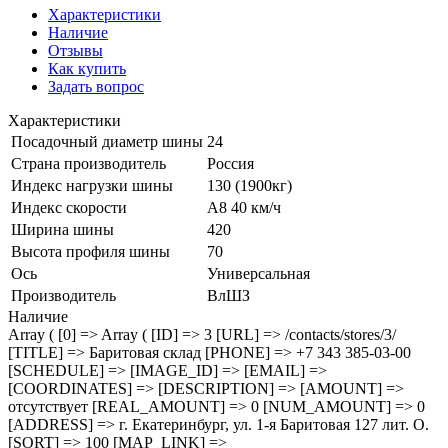
Характеристики
Наличие
Отзывы
Как купить
Задать вопрос
Характеристики
Посадочный диаметр шины
24
Страна производитель
Россия
Индекс нагрузки шины
130 (1900кг)
Индекс скорости
A8 40 км/ч
Ширина шины
420
Высота профиля шины
70
Ось
Универсальная
Производитель
ВлШЗ
Наличие
Array ( [0] => Array ( [ID] => 3 [URL] => /contacts/stores/3/
[TITLE] => Баритовая склад [PHONE] => +7 343 385-03-00
[SCHEDULE] => [IMAGE_ID] => [EMAIL] =>
[COORDINATES] => [DESCRIPTION] => [AMOUNT] =>
отсутствует [REAL_AMOUNT] => 0 [NUM_AMOUNT] => 0
[ADDRESS] => г. Екатеринбург, ул. 1-я Баритовая 127 лит. О.
[SORT] => 100 [MAP_LINK] =>