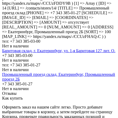
https://yandex.ru/maps/-/CCUzFDDY9B ) [1] => Array ( [ID] =>
14 [URL] => /contacts/stores/14/ [TITLE] => Промышленный
проезд cклад [PHONE] => +7 343 385-01-27 [SCHEDULE] =>
[IMAGE_ID] => [EMAIL] => [COORDINATES] =>
[DESCRIPTION] => [AMOUNT] => отсутствует
[REAL_AMOUNT] => 0 [NUM_AMOUNT] => 0 [ADDRESS]
=> Екатеринбург, Промышленный проезд 2Б [SORT] => 100
[MAP_LINK] => https://yandex.ru/maps/-/CCUzFHAQ-C ) )
тел: +7 343 385-03-00
Нет в наличии
Баритовая склад, г. Екатеринбург, ул. 1-я Баритовая 127 лит. О.
+7 343 385-03-00
Нет в наличии
тел: +7 343 385-01-27
Нет в наличии
Промышленный проезд cклад, Екатеринбург, Промышленный
проезд 2Б
+7 343 385-01-27
Нет в наличии
Отзывы
Как купить
Оформить заказ на нашем сайте легко. Просто добавьте
выбранные товары в корзину, а затем перейдите на страницу
Корзина, проверьте правильность заказанных позиций и