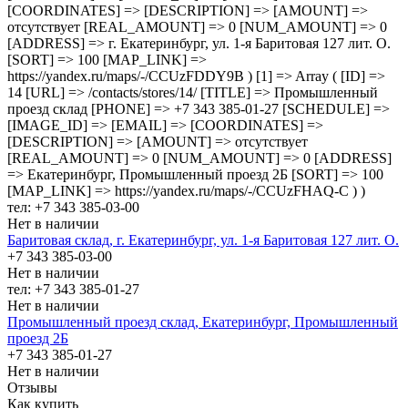
[COORDINATES] => [DESCRIPTION] => [AMOUNT] =>
отсутствует [REAL_AMOUNT] => 0 [NUM_AMOUNT] => 0
[ADDRESS] => г. Екатеринбург, ул. 1-я Баритовая 127 лит. О.
[SORT] => 100 [MAP_LINK] =>
https://yandex.ru/maps/-/CCUzFDDY9B ) [1] => Array ( [ID] =>
14 [URL] => /contacts/stores/14/ [TITLE] => Промышленный
проезд cклад [PHONE] => +7 343 385-01-27 [SCHEDULE] =>
[IMAGE_ID] => [EMAIL] => [COORDINATES] =>
[DESCRIPTION] => [AMOUNT] => отсутствует
[REAL_AMOUNT] => 0 [NUM_AMOUNT] => 0 [ADDRESS]
=> Екатеринбург, Промышленный проезд 2Б [SORT] => 100
[MAP_LINK] => https://yandex.ru/maps/-/CCUzFHAQ-C ) )
тел: +7 343 385-03-00
Нет в наличии
Баритовая склад, г. Екатеринбург, ул. 1-я Баритовая 127 лит. О.
+7 343 385-03-00
Нет в наличии
тел: +7 343 385-01-27
Нет в наличии
Промышленный проезд cклад, Екатеринбург, Промышленный
проезд 2Б
+7 343 385-01-27
Нет в наличии
Отзывы
Как купить