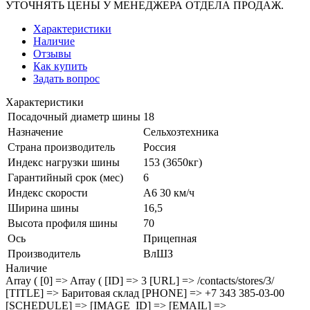
УТОЧНЯТЬ ЦЕНЫ У МЕНЕДЖЕРА ОТДЕЛА ПРОДАЖ.
Характеристики
Наличие
Отзывы
Как купить
Задать вопрос
Характеристики
Посадочный диаметр шины
18
Назначение
Сельхозтехника
Страна производитель
Россия
Индекс нагрузки шины
153 (3650кг)
Гарантийный срок (мес)
6
Индекс скорости
A6 30 км/ч
Ширина шины
16,5
Высота профиля шины
70
Ось
Прицепная
Производитель
ВлШЗ
Наличие
Array ( [0] => Array ( [ID] => 3 [URL] => /contacts/stores/3/
[TITLE] => Баритовая склад [PHONE] => +7 343 385-03-00
[SCHEDULE] => [IMAGE_ID] => [EMAIL] =>