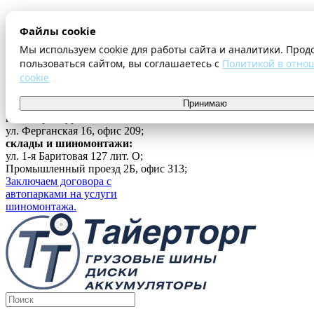
О компании
Файлы cookie
Оплата и доставка
Акции
Мы используем cookie для работы сайта и аналитики. Прод
Шиномонтаж
пользоваться сайтом, вы соглашаетесь с
Политикой в отно
Контакты
cookie
...
Принимаю
Войти
г. Екатеринбург
ул. Ферганская 16, офис 209;
склады и шиномонтажи:
ул. 1-я Баритовая 127 лит. О;
Промышленный проезд 2Б, офис 313;
Заключаем договора с
автопарками на услуги
шиномонтажа.