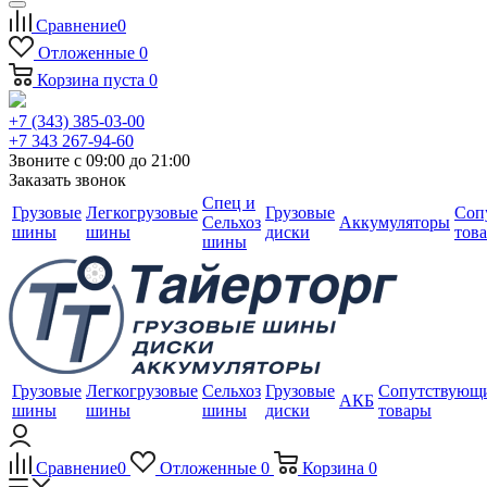
Сравнение
0
Отложенные
0
Корзина
пуста
0
+7 (343) 385-03-00
+7 343 267-94-60
Звоните с 09:00 до 21:00
Заказать звонок
Спец и
Грузовые
Легкогрузовые
Грузовые
Соп
Сельхоз
Аккумуляторы
шины
шины
диски
тов
шины
Грузовые
Легкогрузовые
Сельхоз
Грузовые
Сопутствующ
АКБ
шины
шины
шины
диски
товары
Сравнение
0
Отложенные
0
Корзина
0