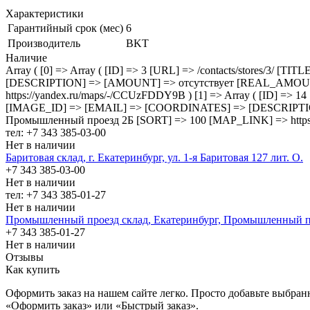
Характеристики
Гарантийный срок (мес)
6
Производитель
BKT
Наличие
Array ( [0] => Array ( [ID] => 3 [URL] => /contacts/stores/
[DESCRIPTION] => [AMOUNT] => отсутствует [REAL_AMOUNT] 
https://yandex.ru/maps/-/CCUzFDDY9B ) [1] => Array ( [ID] =>
[IMAGE_ID] => [EMAIL] => [COORDINATES] => [DESCRIPTI
Промышленный проезд 2Б [SORT] => 100 [MAP_LINK] => https:
тел: +7 343 385-03-00
Нет в наличии
Баритовая склад, г. Екатеринбург, ул. 1-я Баритовая 127 лит. О.
+7 343 385-03-00
Нет в наличии
тел: +7 343 385-01-27
Нет в наличии
Промышленный проезд cклад, Екатеринбург, Промышленный п
+7 343 385-01-27
Нет в наличии
Отзывы
Как купить
Оформить заказ на нашем сайте легко. Просто добавьте выбран
«Оформить заказ» или «Быстрый заказ».