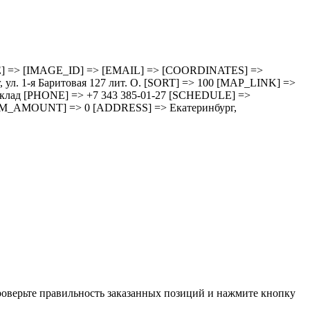
HEDULE] => [IMAGE_ID] => [EMAIL] => [COORDINATES] =>
 1-я Баритовая 127 лит. О. [SORT] => 100 [MAP_LINK] =>
зд cклад [PHONE] => +7 343 385-01-27 [SCHEDULE] =>
M_AMOUNT] => 0 [ADDRESS] => Екатеринбург,
проверьте правильность заказанных позиций и нажмите кнопку