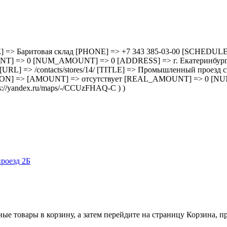
3/ [TITLE] => Баритовая склад [PHONE] => +7 343 385-03-00 [SC
=> 0 [NUM_AMOUNT] => 0 [ADDRESS] => г. Екатеринбург, ул.
 14 [URL] => /contacts/stores/14/ [TITLE] => Промышленный прое
ON] => [AMOUNT] => отсутствует [REAL_AMOUNT] => 0 [NU
//yandex.ru/maps/-/CCUzFHAQ-C ) )
роезд 2Б
ные товары в корзину, а затем перейдите на страницу Корзина, 