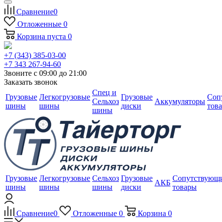
Сравнение
0
Отложенные
0
Корзина
пуста
0
+7 (343) 385-03-00
+7 343 267-94-60
Звоните с 09:00 до 21:00
Заказать звонок
Спец и
Грузовые
Легкогрузовые
Грузовые
Соп
Сельхоз
Аккумуляторы
шины
шины
диски
тов
шины
Грузовые
Легкогрузовые
Сельхоз
Грузовые
Сопутствующ
АКБ
шины
шины
шины
диски
товары
Сравнение
0
Отложенные
0
Корзина
0