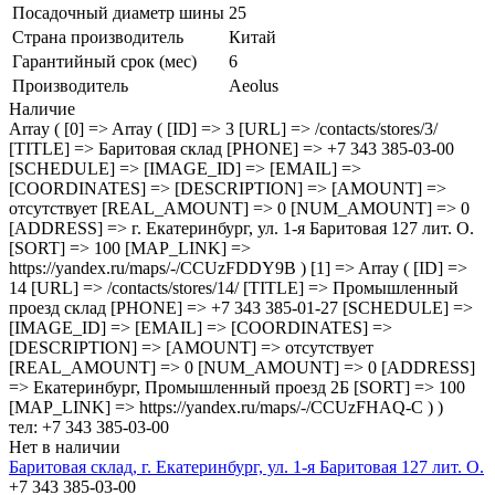
Посадочный диаметр шины
25
Страна производитель
Китай
Гарантийный срок (мес)
6
Производитель
Aeolus
Наличие
Array ( [0] => Array ( [ID] => 3 [URL] => /contacts/stores/3/
[TITLE] => Баритовая склад [PHONE] => +7 343 385-03-00
[SCHEDULE] => [IMAGE_ID] => [EMAIL] =>
[COORDINATES] => [DESCRIPTION] => [AMOUNT] =>
отсутствует [REAL_AMOUNT] => 0 [NUM_AMOUNT] => 0
[ADDRESS] => г. Екатеринбург, ул. 1-я Баритовая 127 лит. О.
[SORT] => 100 [MAP_LINK] =>
https://yandex.ru/maps/-/CCUzFDDY9B ) [1] => Array ( [ID] =>
14 [URL] => /contacts/stores/14/ [TITLE] => Промышленный
проезд cклад [PHONE] => +7 343 385-01-27 [SCHEDULE] =>
[IMAGE_ID] => [EMAIL] => [COORDINATES] =>
[DESCRIPTION] => [AMOUNT] => отсутствует
[REAL_AMOUNT] => 0 [NUM_AMOUNT] => 0 [ADDRESS]
=> Екатеринбург, Промышленный проезд 2Б [SORT] => 100
[MAP_LINK] => https://yandex.ru/maps/-/CCUzFHAQ-C ) )
тел: +7 343 385-03-00
Нет в наличии
Баритовая склад, г. Екатеринбург, ул. 1-я Баритовая 127 лит. О.
+7 343 385-03-00