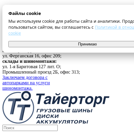
О компании
Файлы cookie
Оплата и доставка
Акции
Мы используем cookie для работы сайта и аналитики. Прод
Шиномонтаж
пользоваться сайтом, вы соглашаетесь с
Политикой в отно
Контакты
cookie
...
Принимаю
Войти
г. Екатеринбург
ул. Ферганская 16, офис 209;
склады и шиномонтажи:
ул. 1-я Баритовая 127 лит. О;
Промышленный проезд 2Б, офис 313;
Заключаем договора с
автопарками на услуги
шиномонтажа.