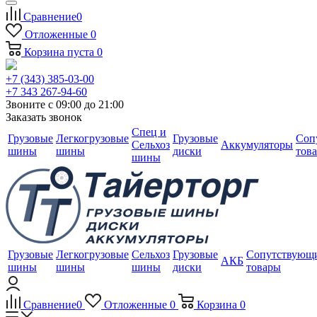
Сравнение
0
Отложенные
0
Корзина
пуста
0
+7 (343) 385-03-00
+7 343 267-94-60
Звоните с 09:00 до 21:00
Заказать звонок
Спец и
Грузовые
Легкогрузовые
Грузовые
Соп
Сельхоз
Аккумуляторы
шины
шины
диски
тов
шины
Грузовые
Легкогрузовые
Сельхоз
Грузовые
Сопутствующ
АКБ
шины
шины
шины
диски
товары
Сравнение
0
Отложенные
0
Корзина
0