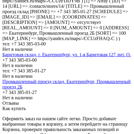
https://yandex.ru/maps/-/CCUzFDDY9B ) [1] => Array ( [ID] =>
14 [URL] => /contacts/stores/14/ [TITLE] => Промышленный
проезд cклад [PHONE] => +7 343 385-01-27 [SCHEDULE] =>
[IMAGE_ID] => [EMAIL] => [COORDINATES] =>
[DESCRIPTION] => [AMOUNT] => отсутствует
[REAL_AMOUNT] => 0 [NUM_AMOUNT] => 0 [ADDRESS]
=> Екатеринбург, Промышленный проезд 2Б [SORT] => 100
[MAP_LINK] => https://yandex.ru/maps/-/CCUzFHAQ-C ) )
тел: +7 343 385-03-00
Нет в наличии
Баритовая склад, г. Екатеринбург, ул. 1-я Баритовая 127 лит. О.
+7 343 385-03-00
Нет в наличии
тел: +7 343 385-01-27
Нет в наличии
Промышленный проезд cклад, Екатеринбург, Промышленный
проезд 2Б
+7 343 385-01-27
Нет в наличии
Отзывы
Как купить
Оформить заказ на нашем сайте легко. Просто добавьте
выбранные товары в корзину, а затем перейдите на страницу
Корзина, проверьте правильность заказанных позиций и