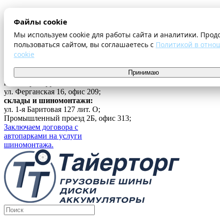
О компании
Файлы cookie
Оплата и доставка
Акции
Мы используем cookie для работы сайта и аналитики. Прод
Шиномонтаж
пользоваться сайтом, вы соглашаетесь с
Политикой в отно
Контакты
cookie
...
Принимаю
Войти
г. Екатеринбург
ул. Ферганская 16, офис 209;
склады и шиномонтажи:
ул. 1-я Баритовая 127 лит. О;
Промышленный проезд 2Б, офис 313;
Заключаем договора с
автопарками на услуги
шиномонтажа.