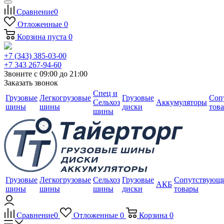
Сравнение
0
Отложенные
0
Корзина
пуста
0
+7 (343) 385-03-00
+7 343 267-94-60
Звоните с 09:00 до 21:00
Заказать звонок
Спец и
Грузовые
Легкогрузовые
Грузовые
Соп
Сельхоз
Аккумуляторы
шины
шины
диски
тов
шины
Грузовые
Легкогрузовые
Сельхоз
Грузовые
Сопутствующ
АКБ
шины
шины
шины
диски
товары
Сравнение
0
Отложенные
0
Корзина
0