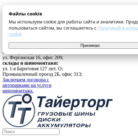
О компании
Файлы cookie
Оплата и доставка
Акции
Мы используем cookie для работы сайта и аналитики. Прод
Шиномонтаж
пользоваться сайтом, вы соглашаетесь с
Политикой в отно
Контакты
cookie
...
Принимаю
Войти
г. Екатеринбург
ул. Ферганская 16, офис 209;
склады и шиномонтажи:
ул. 1-я Баритовая 127 лит. О;
Промышленный проезд 2Б, офис 313;
Заключаем договора с
автопарками на услуги
шиномонтажа.